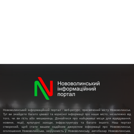
Нововолинський інформаційний портал - веб-ресурс, присвячений місту Нововолинськ.
Тут ви знайдете багато цікавої та корисної інформації про наше місто, незалежно від
того, чи ви гість або мешканець. Дізнайтеся про найцікавіші місця для відвідування,
новини, події, культурні заходи, інфраструктуру та багато іншого. Наш портал
створений, щоб стати вашим надійним джерелом інформації про Нововолинськ,
оголошення Нововолинська, нерухомість у Нововолинську, автобазар Нововолинська,