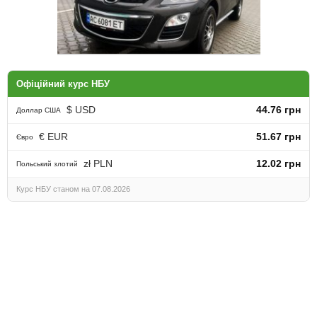
Офіційний курс НБУ
$ USD
44.76 грн
Доллар США
Продам Mazda CX-7 2011.
AvtoLife
ТЕРМІНОВО!
та підвіс
€ EUR
51.67 грн
Євро
zł PLN
12.02 грн
Польський злотий
Курс НБУ станом на 07.08.2026