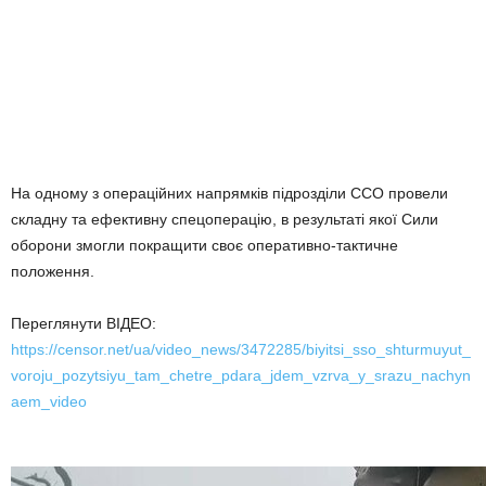
На одному з операційних напрямків підрозділи ССО провели
складну та ефективну спецоперацію, в результаті якої Сили
оборони змогли покращити своє оперативно-тактичне
положення.
Переглянути ВІДЕО:
https://censor.net/ua/video_news/3472285/biyitsi_sso_shturmuyut_
voroju_pozytsiyu_tam_chetre_pdara_jdem_vzrva_y_srazu_nachyn
aem_video