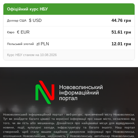
Офіційний курс НБУ
$ USD
44.76 грн
Доллар США
€ EUR
51.61 грн
Євро
zł PLN
12.01 грн
Польський злотий
Курс НБУ станом на 10.08.2026
Нововолинський інформаційний портал - веб-ресурс, присвячений місту Нововолинськ.
Тут ви знайдете багато цікавої та корисної інформації про наше місто, незалежно від
того, чи ви гість або мешканець. Дізнайтеся про найцікавіші місця для відвідування,
новини, події, культурні заходи, інфраструктуру та багато іншого. Наш портал
створений, щоб стати вашим надійним джерелом інформації про Нововолинськ,
оголошення Нововолинська, нерухомість у Нововолинську, автобазар Нововолинська,