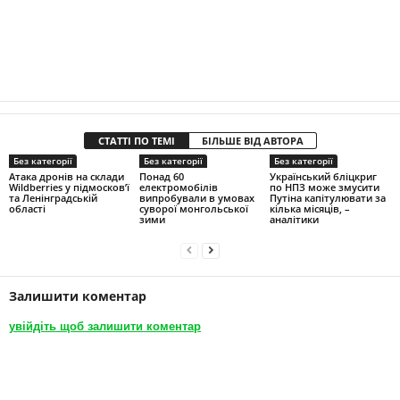
СТАТТІ ПО ТЕМІ
БІЛЬШЕ ВІД АВТОРА
Без категорії
Без категорії
Без категорії
Атака дронів на склади
Понад 60
Український бліцкриг
Wildberries у підмосков’ї
електромобілів
по НПЗ може змусити
та Ленінградській
випробували в умовах
Путіна капітулювати за
області
суворої монгольської
кілька місяців, –
зими
аналітики
Залишити коментар
увійдіть щоб залишити коментар