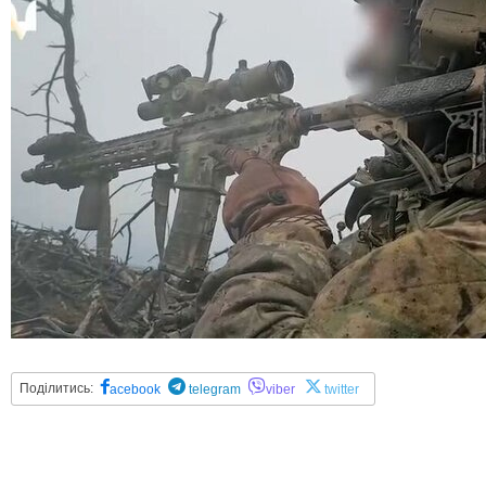
Поділитись:
acebook
telegram
viber
twitter