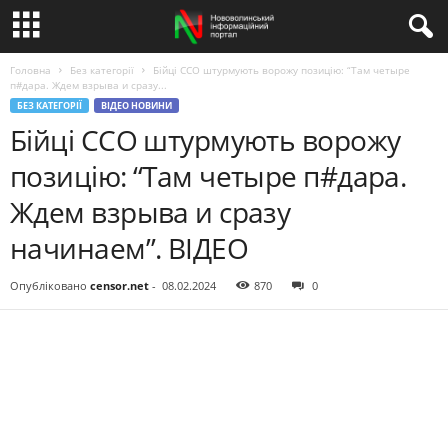
Головна
Без категорії
Бійці ССО штурмують ворожу позицію: “Там четыре
п#дара. Ждем взрыва и сразу...
БЕЗ КАТЕГОРІЇ
ВІДЕО НОВИНИ
Бійці ССО штурмують ворожу
позицію: “Там четыре п#дара.
Ждем взрыва и сразу
начинаем”. ВIДЕО
Опубліковано
censor.net
-
08.02.2024
870
0