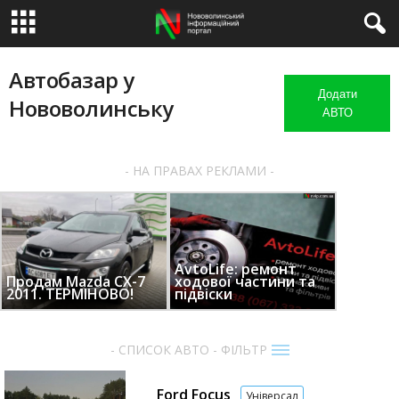
Автобазар у
Додати
Нововолинську
АВТО
- НА ПРАВАХ РЕКЛАМИ -
AvtoLife: ремонт
Продам Mazda CX-7
ходової частини та
2011. ТЕРМІНОВО!
підвіски
- СПИСОК АВТО - ФІЛЬТР
Ford Focus
Універсал