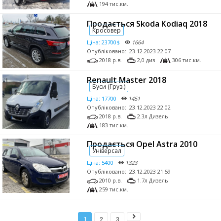
194 тис.км.
Продається Skoda Kodiaq 2018
Кросовер
Ціна:
23700$
1664
Опубліковано:
23.12.2023 22:07
2018 р.в.
2,0 диз
306 тис.км.
Renault Master 2018
Буси (Груз.)
Ціна:
17700
1451
Опубліковано:
23.12.2023 22:02
2018 р.в.
2.3л Дизель
183 тис.км.
Продається Opel Astra 2010
Універсал
Ціна:
5400
1323
Опубліковано:
23.12.2023 21:59
2010 р.в.
1.7л Дизель
259 тис.км.
1
2
3