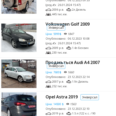
Опубліковано:
06.12.2023 09:55
(ред.✍ : 26.01.2024 15:47)
2006 р.в.
2л Дизель
445 тис.км.
Volkswagen Golf 2009
Універсал
Ціна:
5999$
1847
Опубліковано:
06.12.2023 10:08
(ред.✍ : 26.01.2024 15:47)
2009 р.в.
1.4л Бензин
230 тис.км.
Продаєьться Audi A4 2007
Універсал
Ціна:
7600$
1660
Опубліковано:
23.12.2023 22:14
2007 р.в.
1.9л Дизель
252 тис.км.
Opel Astra 2019
Універсал
Ціна:
14500 $
1563
Опубліковано:
23.12.2023 22:10
2019 р.в.
1.5 л (122 к.с. / 90