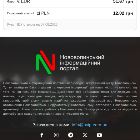
€ EUR
51.67 грн
Євро
zł PLN
12.02 грн
Польський злотий
Курс НБУ станом на 07.08.2026
Нововолинський інформаційний портал - веб-ресурс, присвячений місту Нововолинськ.
Тут ви знайдете багато цікавої та корисної інформації про наше місто, незалежно від
того, чи ви гість або мешканець. Дізнайтеся про найцікавіші місця для відвідування,
новини, події, культурні заходи, інфраструктуру та багато іншого. Наш портал
створений, щоб стати вашим надійним джерелом інформації про Нововолинськ,
оголошення Нововолинська, нерухомість у Нововолинську, автобазар Нововолинська,
організації Нововолинська, робота у Нововолинську. Приєднуйтесь до нас та відкрийте
для себе всю красу та потенціал нашого чудового міста.
Зв'язатися з нами:
info@nvip.com.ua