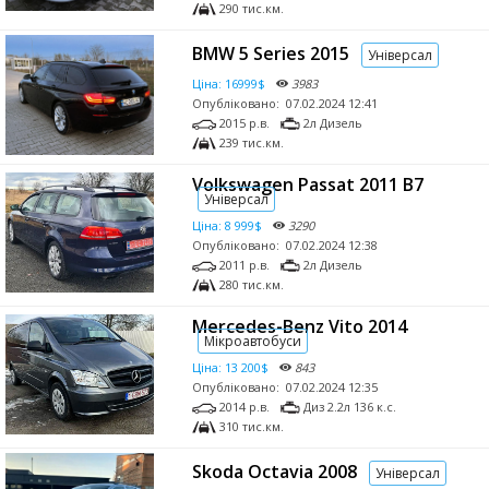
290 тис.км.
BMW 5 Series 2015
Універсал
Ціна:
16999$
3983
Опубліковано:
07.02.2024 12:41
2015 р.в.
2л Дизель
239 тис.км.
Volkswagen Passat 2011 B7
Універсал
Ціна:
8 999$
3290
Опубліковано:
07.02.2024 12:38
2011 р.в.
2л Дизель
280 тис.км.
Mercedes-Benz Vito 2014
Мікроавтобуси
Ціна:
13 200$
843
Опубліковано:
07.02.2024 12:35
2014 р.в.
Диз 2.2л 136 к.с.
310 тис.км.
Skoda Octavia 2008
Універсал