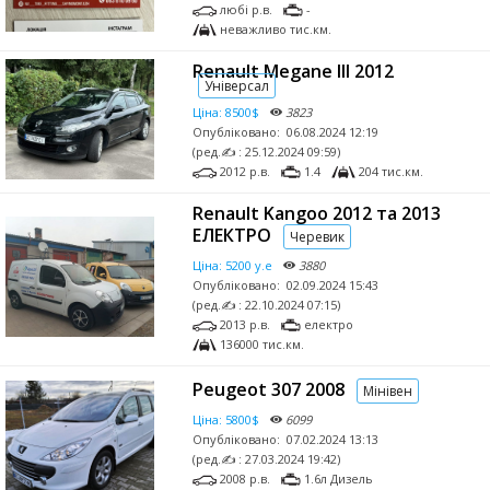
любі р.в.
-
неважливо тис.км.
Renault Megane ІІІ 2012
Універсал
Ціна:
8500$
3823
Опубліковано:
06.08.2024 12:19
(ред.✍ : 25.12.2024 09:59)
2012 р.в.
1.4
204 тис.км.
Renault Kangoo 2012 та 2013
ЕЛЕКТРО
Черевик
Ціна:
5200 у.е
3880
Опубліковано:
02.09.2024 15:43
(ред.✍ : 22.10.2024 07:15)
2013 р.в.
електро
136000 тис.км.
Peugeot 307 2008
Мінівен
Ціна:
5800$
6099
Опубліковано:
07.02.2024 13:13
(ред.✍ : 27.03.2024 19:42)
2008 р.в.
1.6л Дизель