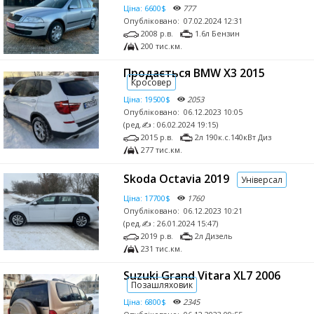
Ціна:
6600$
777
Опубліковано:
07.02.2024 12:31
2008 р.в.
1.6л Бензин
200 тис.км.
Продається BMW X3 2015
Кросовер
Ціна:
19500$
2053
Опубліковано:
06.12.2023 10:05
(ред.✍ : 06.02.2024 19:15)
2015 р.в.
2л 190к.с.140кВт Диз
277 тис.км.
Skoda Octavia 2019
Універсал
Ціна:
17700$
1760
Опубліковано:
06.12.2023 10:21
(ред.✍ : 26.01.2024 15:47)
2019 р.в.
2л Дизель
231 тис.км.
Suzuki Grand Vitara XL7 2006
Позашляховик
Ціна:
6800$
2345