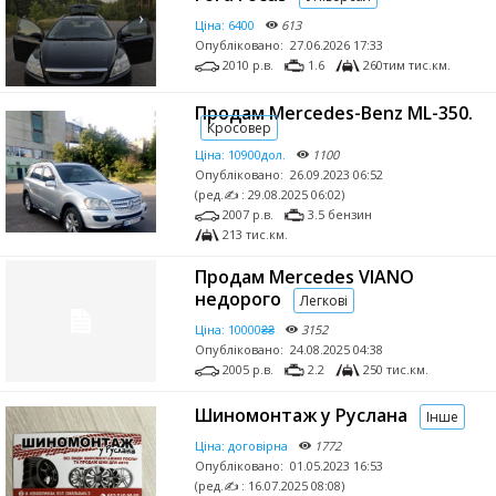
Ціна:
6400
613
Опубліковано:
27.06.2026 17:33
2010 р.в.
1.6
260тим тис.км.
Продам Mercedes-Benz ML-350.
Кросовер
Ціна:
10900дол.
1100
Опубліковано:
26.09.2023 06:52
(ред.✍ : 29.08.2025 06:02)
2007 р.в.
3.5 бензин
213 тис.км.
Продам Mercedes VIANO
недорого
Легкові
Ціна:
10000₴₴
3152
Опубліковано:
24.08.2025 04:38
2005 р.в.
2.2
250 тис.км.
Шиномонтаж у Руслана
Інше
Ціна:
договірна
1772
Опубліковано:
01.05.2023 16:53
(ред.✍ : 16.07.2025 08:08)