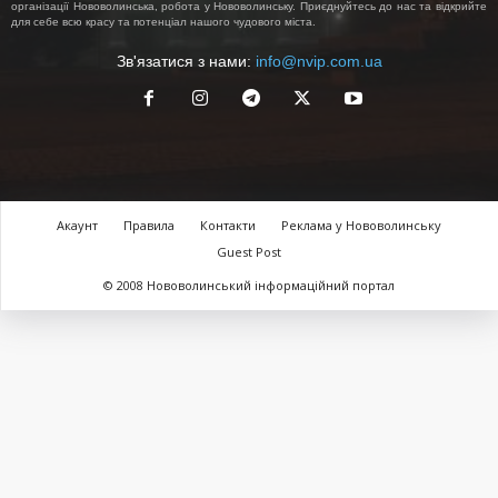
організації Нововолинська, робота у Нововолинську. Приєднуйтесь до нас та відкрийте
для себе всю красу та потенціал нашого чудового міста.
Зв'язатися з нами:
info@nvip.com.ua
Акаунт
Правила
Контакти
Реклама у Нововолинську
Guest Post
© 2008 Нововолинський інформаційний портал