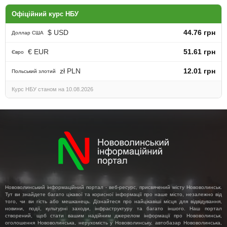
Офіційний курс НБУ
$ USD
44.76 грн
Доллар США
€ EUR
51.61 грн
Євро
zł PLN
12.01 грн
Польський злотий
Курс НБУ станом на 10.08.2026
Нововолинський інформаційний портал - веб-ресурс, присвячений місту Нововолинськ.
Тут ви знайдете багато цікавої та корисної інформації про наше місто, незалежно від
того, чи ви гість або мешканець. Дізнайтеся про найцікавіші місця для відвідування,
новини, події, культурні заходи, інфраструктуру та багато іншого. Наш портал
створений, щоб стати вашим надійним джерелом інформації про Нововолинськ,
оголошення Нововолинська, нерухомість у Нововолинську, автобазар Нововолинська,