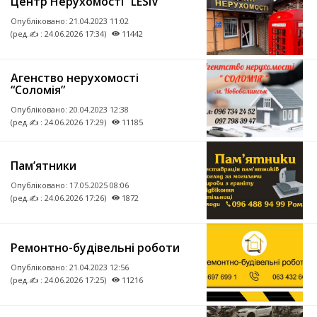
Центр Нерухомості “LESIV”
Опубліковано:
21.04.2023 11:02
(ред.✍ : 24.06.2026 17:34)
11442
Агенство нерухомості
“Соломія”
Опубліковано:
20.04.2023 12:38
(ред.✍ : 24.06.2026 17:29)
11185
Пам’ятники
Опубліковано:
17.05.2025 08:06
(ред.✍ : 24.06.2026 17:26)
1872
Ремонтно-будівельні роботи
Опубліковано:
21.04.2023 12:56
(ред.✍ : 24.06.2026 17:25)
11216