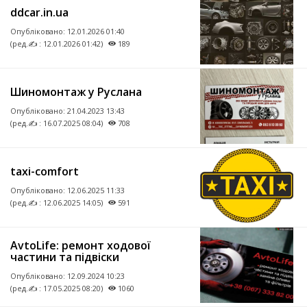
ddcar.in.ua
Опубліковано:
12.01.2026 01:40
(ред.✍ : 12.01.2026 01:42)
189
Шиномонтаж у Руслана
Опубліковано:
21.04.2023 13:43
(ред.✍ : 16.07.2025 08:04)
708
taxi-comfort
Опубліковано:
12.06.2025 11:33
(ред.✍ : 12.06.2025 14:05)
591
AvtoLife: ремонт ходової
частини та підвіски
Опубліковано:
12.09.2024 10:23
(ред.✍ : 17.05.2025 08:20)
1060