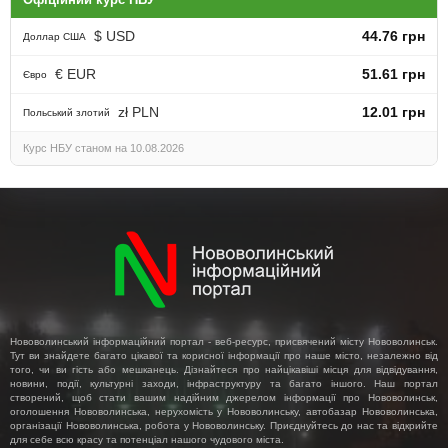
$ USD
44.76 грн
Доллар США
€ EUR
51.61 грн
Євро
zł PLN
12.01 грн
Польський злотий
Курс НБУ станом на 10.08.2026
Нововолинський інформаційний портал - веб-ресурс, присвячений місту Нововолинськ.
Тут ви знайдете багато цікавої та корисної інформації про наше місто, незалежно від
того, чи ви гість або мешканець. Дізнайтеся про найцікавіші місця для відвідування,
новини, події, культурні заходи, інфраструктуру та багато іншого. Наш портал
створений, щоб стати вашим надійним джерелом інформації про Нововолинськ,
оголошення Нововолинська, нерухомість у Нововолинську, автобазар Нововолинська,
організації Нововолинська, робота у Нововолинську. Приєднуйтесь до нас та відкрийте
для себе всю красу та потенціал нашого чудового міста.