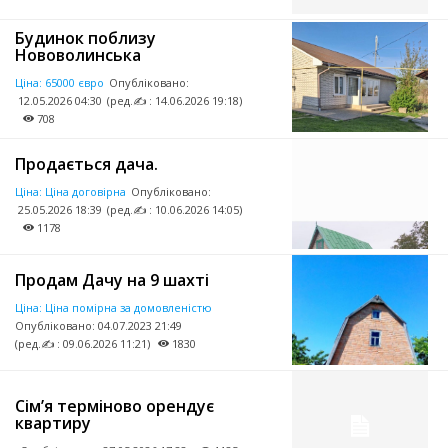
Будинок поблизу
Нововолинська
Ціна:
65000 євро
Опубліковано:
12.05.2026 04:30
(ред.✍ : 14.06.2026 19:18)
708
Продається дача.
Ціна:
Ціна договірна
Опубліковано:
25.05.2026 18:39
(ред.✍ : 10.06.2026 14:05)
1178
Продам Дачу на 9 шахті
Ціна:
Ціна помірна за домовленістю
Опубліковано:
04.07.2023 21:49
(ред.✍ : 09.06.2026 11:21)
1830
Сім’я терміново орендує
квартиру