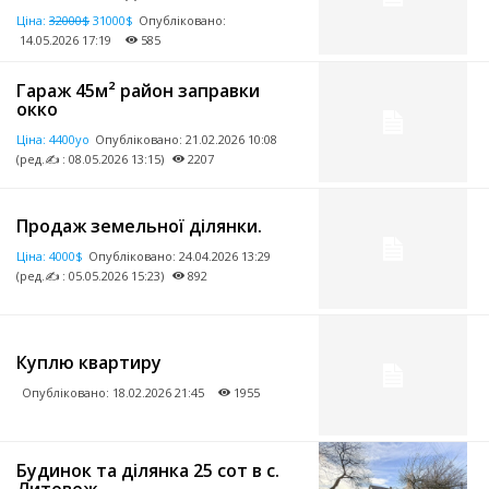
Ціна:
32000$
31000$
Опубліковано:
14.05.2026 17:19
585
Гараж 45м² район заправки
окко
Ціна:
4400уо
Опубліковано:
21.02.2026 10:08
(ред.✍ : 08.05.2026 13:15)
2207
Продаж земельної ділянки.
Ціна:
4000$
Опубліковано:
24.04.2026 13:29
(ред.✍ : 05.05.2026 15:23)
892
Куплю квартиру
Опубліковано:
18.02.2026 21:45
1955
Будинок та ділянка 25 сот в с.
Литовеж