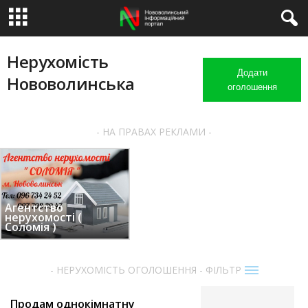
Нерухомість
Додати
Нововолинська
оголошення
- НА ПРАВАХ РЕКЛАМИ -
Агентство
нерухомості (
Соломія )
- НЕРУХОМІСТЬ ОГОЛОШЕННЯ - ФІЛЬТР
Продам однокімнатну