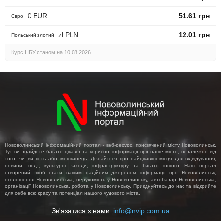
€ EUR
51.61 грн
Євро
zł PLN
12.01 грн
Польський злотий
Курс НБУ станом на 10.08.2026
Нововолинський інформаційний портал - веб-ресурс, присвячений місту Нововолинськ.
Тут ви знайдете багато цікавої та корисної інформації про наше місто, незалежно від
того, чи ви гість або мешканець. Дізнайтеся про найцікавіші місця для відвідування,
новини, події, культурні заходи, інфраструктуру та багато іншого. Наш портал
створений, щоб стати вашим надійним джерелом інформації про Нововолинськ,
оголошення Нововолинська, нерухомість у Нововолинську, автобазар Нововолинська,
організації Нововолинська, робота у Нововолинську. Приєднуйтесь до нас та відкрийте
для себе всю красу та потенціал нашого чудового міста.
Зв'язатися з нами:
info@nvip.com.ua