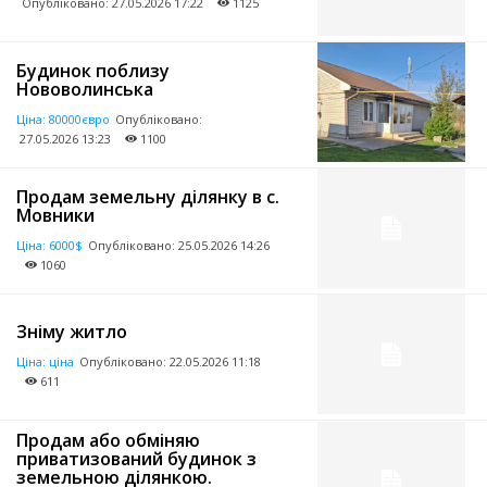
Опубліковано:
27.05.2026 17:22
1125
Будинок поблизу
Нововолинська
Ціна:
80000євро
Опубліковано:
27.05.2026 13:23
1100
Продам земельну ділянку в с.
Мовники
Ціна:
6000$
Опубліковано:
25.05.2026 14:26
1060
Зніму житло
Ціна:
ціна
Опубліковано:
22.05.2026 11:18
611
Продам або обміняю
приватизований будинок з
земельною ділянкою.