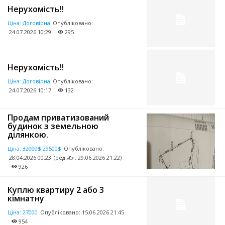
Нерухомість!!
Ціна:
Договірна
Опубліковано:
24.07.2026 10:29
295
Нерухомість!!
Ціна:
Договірна
Опубліковано:
24.07.2026 10:17
132
Продам приватизований
будинок з земельною
ділянкою.
Ціна:
32000$
29500$
Опубліковано:
28.04.2026 00:23
(ред.✍ : 29.06.2026 21:22)
926
Куплю квартиру 2 або 3
кімнатну
Ціна:
27000
Опубліковано:
15.06.2026 21:45
954