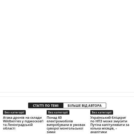
СТАТТІ ПО ТЕМІ
БІЛЬШЕ ВІД АВТОРА
Без категорії
Без категорії
Без категорії
Атака дронів на склади
Понад 60
Український бліцкриг
Wildberries у підмосков’ї
електромобілів
по НПЗ може змусити
та Ленінградській
випробували в умовах
Путіна капітулювати за
області
суворої монгольської
кілька місяців, –
зими
аналітики