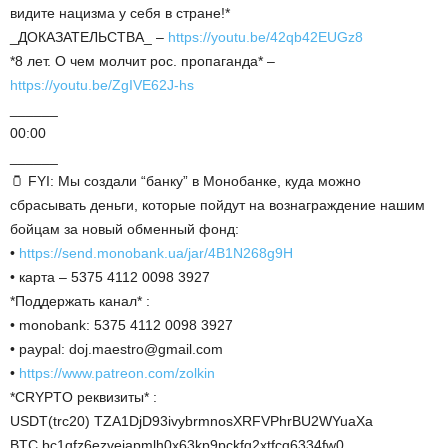
видите нацизма у себя в стране!*
_ДОКАЗАТЕЛЬСТВА_ –
https://youtu.be/42qb42EUGz8
*8 лет. О чем молчит рос. пропаганда* –
https://youtu.be/ZgIVE62J-hs
______
00:00
______
🫙 FYI: Мы создали “банку” в Монобанке, куда можно
сбрасывать деньги, которые пойдут на вознаграждение нашим
бойцам за новый обменный фонд:
•
https://send.monobank.ua/jar/4B1N268g9H
• карта – 5375 4112 0098 3927
*Поддержать канал* :
• monobank: 5375 4112 0098 3927
• paypal: doj.maestro@gmail.com
•
https://www.patreon.com/zolkin
*CRYPTO реквизиты* :
USDT(trc20) TZA1DjD93ivybrmnosXRFVPhrBU2WYuaXa
BTC bc1qfz6ezvejapmlh0x63kp9pckfq2xtfcq6334fw0