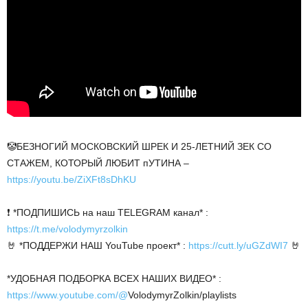
🤡БЕЗНОГИЙ МОСКОВСКИЙ ШРЕК И 25-ЛЕТНИЙ ЗЕК СО
СТАЖЕМ, КОТОРЫЙ ЛЮБИТ пУТИНА –
https://youtu.be/ZiXFt8sDhKU
❗️ *ПОДПИШИСЬ на наш TELEGRAM канал* :
https://t.me/volodymyrzolkin
🤘 *ПОДДЕРЖИ НАШ YouTube проект* :
https://cutt.ly/uGZdWI7
🤘
*УДОБНАЯ ПОДБОРКА ВСЕХ НАШИХ ВИДЕО* :
https://www.youtube.com/@
VolodymyrZolkin/playlists