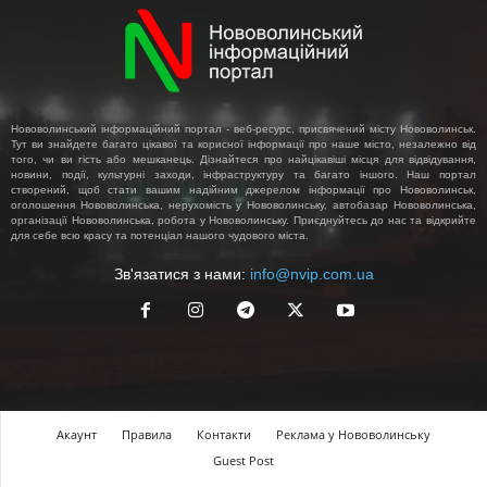
Нововолинський інформаційний портал - веб-ресурс, присвячений місту Нововолинськ.
Тут ви знайдете багато цікавої та корисної інформації про наше місто, незалежно від
того, чи ви гість або мешканець. Дізнайтеся про найцікавіші місця для відвідування,
новини, події, культурні заходи, інфраструктуру та багато іншого. Наш портал
створений, щоб стати вашим надійним джерелом інформації про Нововолинськ,
оголошення Нововолинська, нерухомість у Нововолинську, автобазар Нововолинська,
організації Нововолинська, робота у Нововолинську. Приєднуйтесь до нас та відкрийте
для себе всю красу та потенціал нашого чудового міста.
Зв'язатися з нами:
info@nvip.com.ua
Акаунт
Правила
Контакти
Реклама у Нововолинську
Guest Post