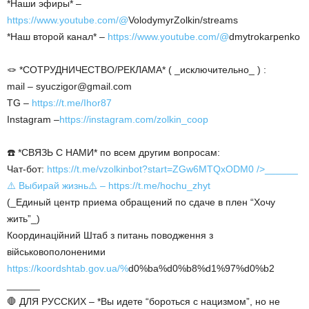
*Наши эфиры* –
https://www.youtube.com/@
VolodymyrZolkin/streams
*Наш второй канал* –
https://www.youtube.com/@
dmytrokarpenko
🪢 *СОТРУДНИЧЕСТВО/РЕКЛАМА* ( _исключительно_ ) :
mail – syuczigor@gmail.com
TG –
https://t.me/Ihor87
Instagram –
https://instagram.com/zolkin_coop
☎️ *СВЯЗЬ С НАМИ* по всем другим вопросам:
Чат-бот:
https://t.me/vzolkinbot?start=ZGw6MTQxODM0
/>______
⚠️ Выбирай жизнь⚠️ –
https://t.me/hochu_zhyt
(_Единый центр приема обращений по сдаче в плен “Хочу
жить”_)
Координаційний Штаб з питань поводження з
військовополоненими
https://koordshtab.gov.ua/%
d0%ba%d0%b8%d1%97%d0%b2
______
🛑 ДЛЯ РУССКИХ – *Вы идете “бороться с нацизмом”, но не