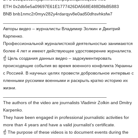
ETH 0x2db5e5a09697E61E1777426DA568E488D8bB5883
BNB bnb1nmc2r0myv282y4rdarqyv8e0ad50dhsvhksfw7
__________________________________________
Авторы видео – журналисты Владимир Золкин и Дмитрий
Карпенко.
Профессиональной журналистской деятельностью занимаются
более 4 лет и имеют действующее удостоверение журналиста.
☝️ Цель создания данных видео – задокументировать
происходящие события во время военного конфликта Украины
с Россией. В научных целях провести добровольное интервью с
пленными русскими военными и раскрыть кратко историю их
жизни.
__________________________________________
The authors of the video are journalists Vladimir Zolkin and Dmitry
Karpenko.
They have been engaged in professional journalistic activities for
more than 4 years and have a valid journalist’s certificate.
☝️ The purpose of these videos is to document events during the