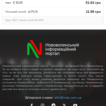
€ EUR
51.63 грн
Євро
zł PLN
11.99 грн
Польський злотий
Курс НБУ станом на 06.08.2026
Нововолинський інформаційний портал - веб-ресурс, присвячений місту Нововолинськ.
Тут ви знайдете багато цікавої та корисної інформації про наше місто, незалежно від
того, чи ви гість або мешканець. Дізнайтеся про найцікавіші місця для відвідування,
новини, події, культурні заходи, інфраструктуру та багато іншого. Наш портал
створений, щоб стати вашим надійним джерелом інформації про Нововолинськ,
оголошення Нововолинська, нерухомість у Нововолинську, автобазар Нововолинська,
організації Нововолинська, робота у Нововолинську. Приєднуйтесь до нас та відкрийте
для себе всю красу та потенціал нашого чудового міста.
Зв'язатися з нами:
info@nvip.com.ua