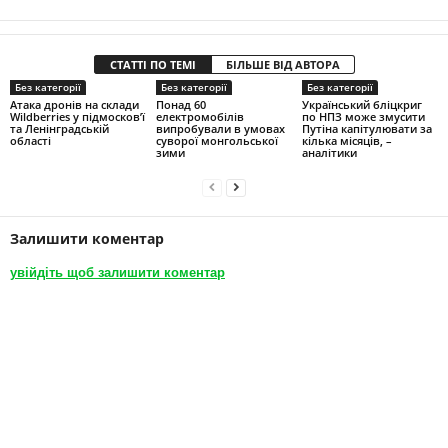
СТАТТІ ПО ТЕМІ
БІЛЬШЕ ВІД АВТОРА
Без категорії
Без категорії
Без категорії
Атака дронів на склади
Понад 60
Український бліцкриг
Wildberries у підмосков’ї
електромобілів
по НПЗ може змусити
та Ленінградській
випробували в умовах
Путіна капітулювати за
області
суворої монгольської
кілька місяців, –
зими
аналітики
Залишити коментар
увійдіть щоб залишити коментар