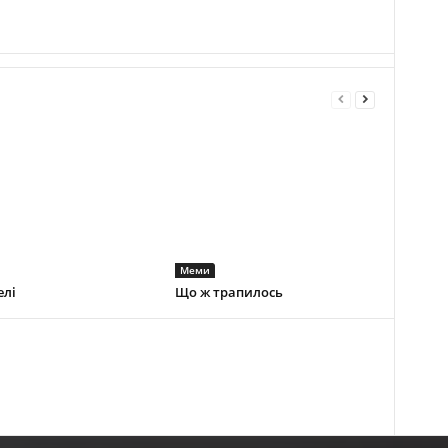
Меми
елі
Що ж трапилось