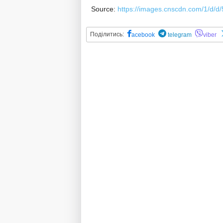
Source:
https://images.cnscdn.com/1/d/
Поділитись:
acebook
telegram
viber