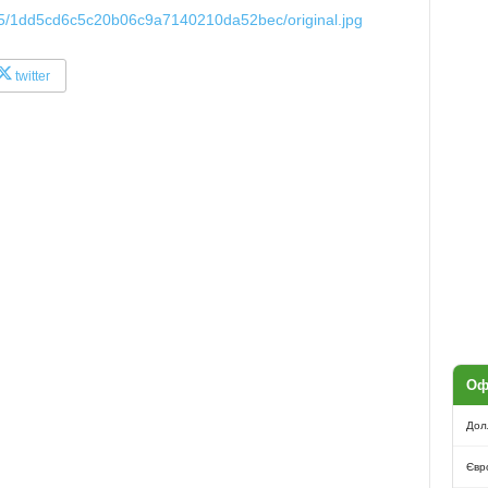
d/5/1dd5cd6c5c20b06c9a7140210da52bec/original.jpg
twitter
Оф
Дол
Євр