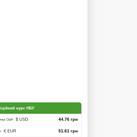
іційний курс НБУ
$ USD
44.76 грн
лар США
€ EUR
51.61 грн
о