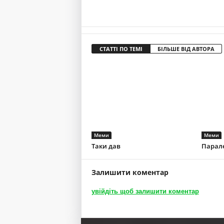
СТАТТІ ПО ТЕМІ
БІЛЬШЕ ВІД АВТОРА
Меми
Меми
Таки дав
Парал
Залишити коментар
увійдіть щоб залишити коментар