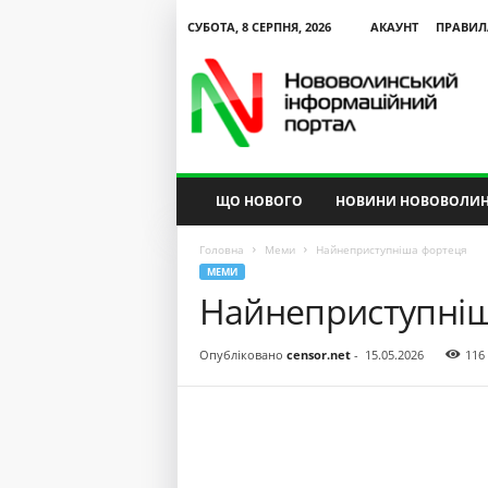
СУБОТА, 8 СЕРПНЯ, 2026
АКАУНТ
ПРАВИЛ
N
V
I
P
ЩО НОВОГО
НОВИНИ НОВОВОЛИН
Головна
Меми
Найнеприступніша фортеця
МЕМИ
Найнеприступні
Опубліковано
censor.net
-
15.05.2026
116