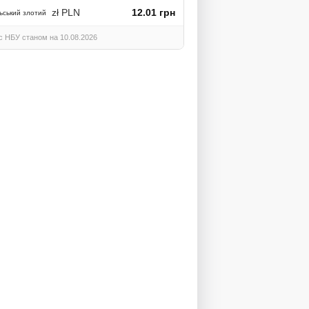
zł PLN
12.01 грн
ьський злотий
с НБУ станом на 10.08.2026