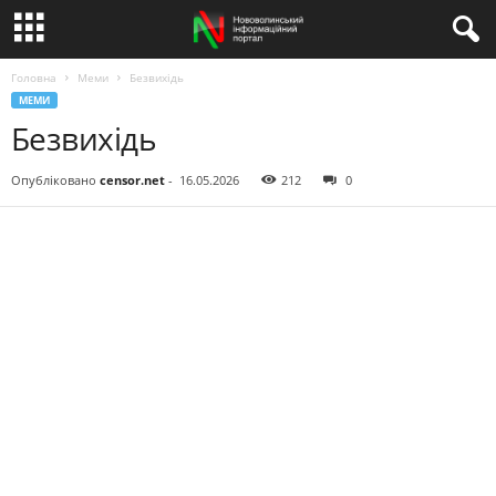
Головна
Меми
Безвихідь
МЕМИ
Безвихідь
Опубліковано
censor.net
-
16.05.2026
212
0