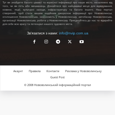
Тут ви знайдете багато цікавої та корисної інформації про наше місто, незалежно від
того, чи ви гість або мешканець. Дізнайтеся про найцікавіші місця для відвідування,
новини, події, культурні заходи, інфраструктуру та багато іншого. Наш портал
створений, щоб стати вашим надійним джерелом інформації про Нововолинськ,
оголошення Нововолинська, нерухомість у Нововолинську, автобазар Нововолинська,
організації Нововолинська, робота у Нововолинську. Приєднуйтесь до нас та відкрийте
для себе всю красу та потенціал нашого чудового міста.
Зв'язатися з нами:
info@nvip.com.ua
Акаунт
Правила
Контакти
Реклама у Нововолинську
Guest Post
© 2008 Нововолинський інформаційний портал