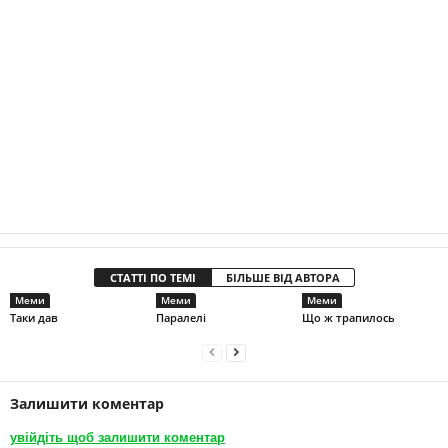
СТАТТІ ПО ТЕМІ
БІЛЬШЕ ВІД АВТОРА
Меми
Меми
Меми
Таки дав
Паралелі
Що ж трапилось
Залишити коментар
увійдіть щоб залишити коментар