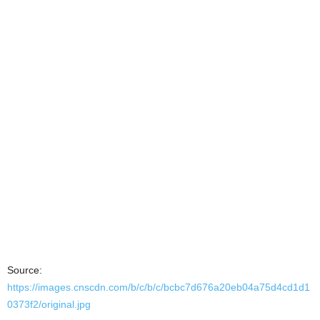
Source:
https://images.cnscdn.com/b/c/b/c/bcbc7d676a20eb04a75d4cd1d1
0373f2/original.jpg