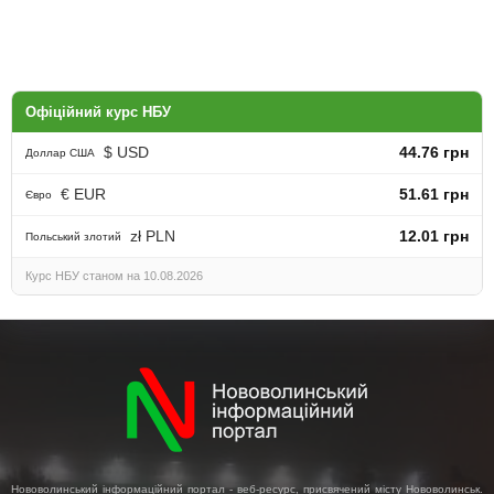
Офіційний курс НБУ
$ USD
44.76 грн
Доллар США
€ EUR
51.61 грн
Євро
zł PLN
12.01 грн
Польський злотий
Курс НБУ станом на 10.08.2026
Нововолинський інформаційний портал - веб-ресурс, присвячений місту Нововолинськ.