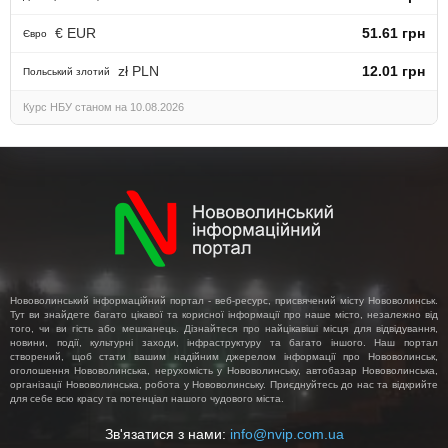
€ EUR
51.61 грн
Євро
zł PLN
12.01 грн
Польський злотий
Курс НБУ станом на 10.08.2026
Нововолинський інформаційний портал - веб-ресурс, присвячений місту Нововолинськ.
Тут ви знайдете багато цікавої та корисної інформації про наше місто, незалежно від
того, чи ви гість або мешканець. Дізнайтеся про найцікавіші місця для відвідування,
новини, події, культурні заходи, інфраструктуру та багато іншого. Наш портал
створений, щоб стати вашим надійним джерелом інформації про Нововолинськ,
оголошення Нововолинська, нерухомість у Нововолинську, автобазар Нововолинська,
організації Нововолинська, робота у Нововолинську. Приєднуйтесь до нас та відкрийте
для себе всю красу та потенціал нашого чудового міста.
Зв'язатися з нами:
info@nvip.com.ua