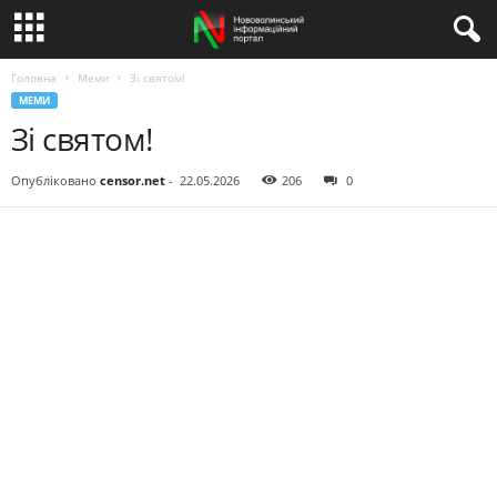
Головна
Меми
Зі святом!
МЕМИ
Зі святом!
Опубліковано
censor.net
-
22.05.2026
206
0