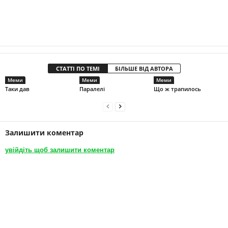
СТАТТІ ПО ТЕМІ
БІЛЬШЕ ВІД АВТОРА
Меми
Меми
Меми
Таки дав
Паралелі
Що ж трапилось
Залишити коментар
увійдіть щоб залишити коментар