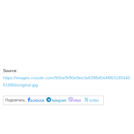
Source:
https://images.cnscdn.com/9/0/e/9/90e9ee3e6398d544f063185440
616f66/original.jpg
Поділитись:
acebook
telegram
viber
twitter