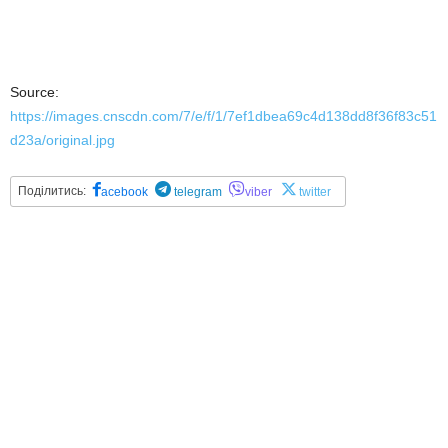
Source:
https://images.cnscdn.com/7/e/f/1/7ef1dbea69c4d138dd8f36f83c51
d23a/original.jpg
Поділитись:
acebook
telegram
viber
twitter