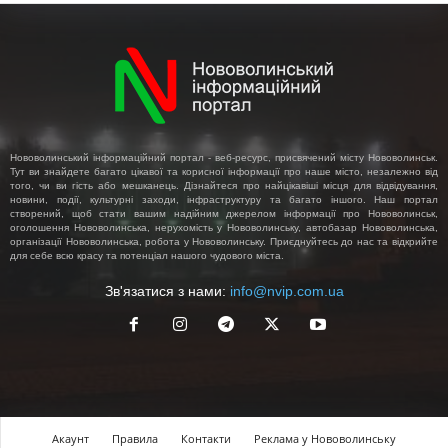
Нововолинський інформаційний портал - веб-ресурс, присвячений місту Нововолинськ.
Тут ви знайдете багато цікавої та корисної інформації про наше місто, незалежно від
того, чи ви гість або мешканець. Дізнайтеся про найцікавіші місця для відвідування,
новини, події, культурні заходи, інфраструктуру та багато іншого. Наш портал
створений, щоб стати вашим надійним джерелом інформації про Нововолинськ,
оголошення Нововолинська, нерухомість у Нововолинську, автобазар Нововолинська,
організації Нововолинська, робота у Нововолинську. Приєднуйтесь до нас та відкрийте
для себе всю красу та потенціал нашого чудового міста.
Зв'язатися з нами:
info@nvip.com.ua
Акаунт
Правила
Контакти
Реклама у Нововолинську