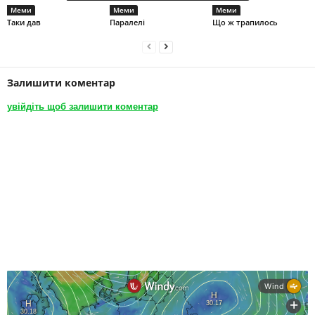
Меми
Меми
Меми
Таки дав
Паралелі
Що ж трапилось
Залишити коментар
увійдіть щоб залишити коментар