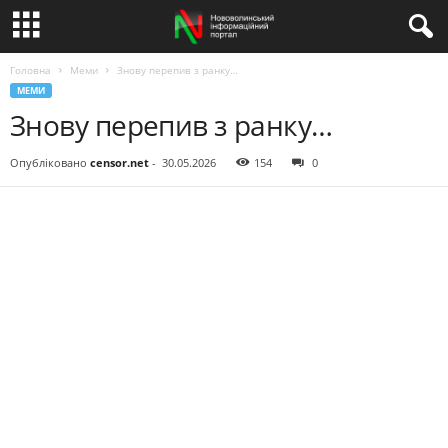
Головна
Меми
Знову перепив з ранку…
МЕМИ
Знову перепив з ранку…
Опубліковано
censor.net
-
30.05.2026
154
0