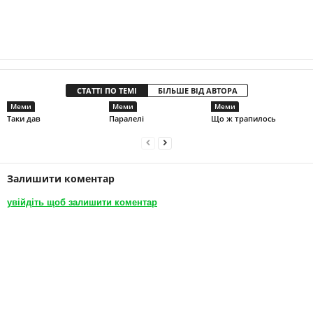
СТАТТІ ПО ТЕМІ
БІЛЬШЕ ВІД АВТОРА
Меми
Меми
Меми
Таки дав
Паралелі
Що ж трапилось
Залишити коментар
увійдіть щоб залишити коментар