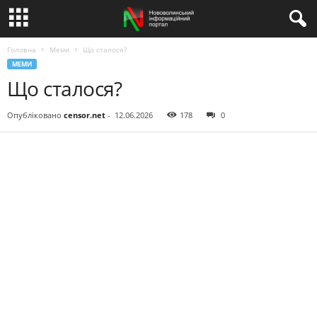
Головна
Меми
Що сталося?
МЕМИ
Що сталося?
Опубліковано
censor.net
-
12.06.2026
178
0