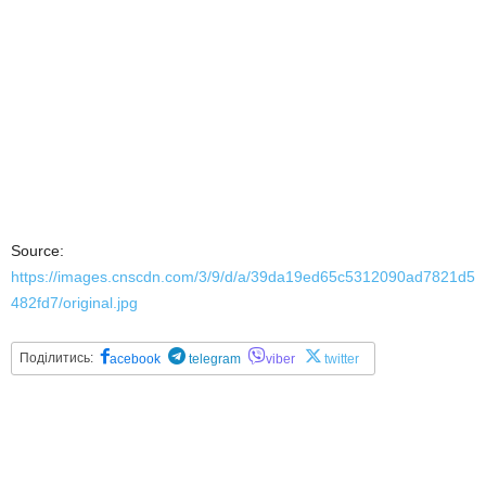
Source:
https://images.cnscdn.com/3/9/d/a/39da19ed65c5312090ad7821d5
482fd7/original.jpg
Поділитись:
acebook
telegram
viber
twitter