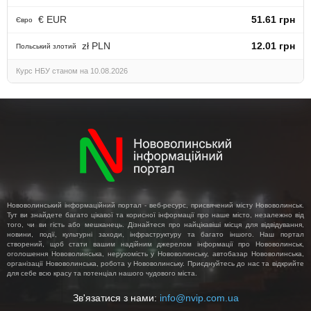
€ EUR
51.61 грн
Євро
zł PLN
12.01 грн
Польський злотий
Курс НБУ станом на 10.08.2026
Нововолинський інформаційний портал - веб-ресурс, присвячений місту Нововолинськ.
Тут ви знайдете багато цікавої та корисної інформації про наше місто, незалежно від
того, чи ви гість або мешканець. Дізнайтеся про найцікавіші місця для відвідування,
новини, події, культурні заходи, інфраструктуру та багато іншого. Наш портал
створений, щоб стати вашим надійним джерелом інформації про Нововолинськ,
оголошення Нововолинська, нерухомість у Нововолинську, автобазар Нововолинська,
організації Нововолинська, робота у Нововолинську. Приєднуйтесь до нас та відкрийте
для себе всю красу та потенціал нашого чудового міста.
Зв'язатися з нами:
info@nvip.com.ua