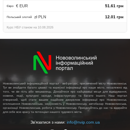
€ EUR
51.61 грн
Євро
zł PLN
12.01 грн
Польський злотий
Курс НБУ станом на 10.08.2026
Нововолинський інформаційний портал - веб-ресурс, присвячений місту Нововолинськ.
Тут ви знайдете багато цікавої та корисної інформації про наше місто, незалежно від
того, чи ви гість або мешканець. Дізнайтеся про найцікавіші місця для відвідування,
новини, події, культурні заходи, інфраструктуру та багато іншого. Наш портал
створений, щоб стати вашим надійним джерелом інформації про Нововолинськ,
оголошення Нововолинська, нерухомість у Нововолинську, автобазар Нововолинська,
організації Нововолинська, робота у Нововолинську. Приєднуйтесь до нас та відкрийте
для себе всю красу та потенціал нашого чудового міста.
Зв'язатися з нами:
info@nvip.com.ua