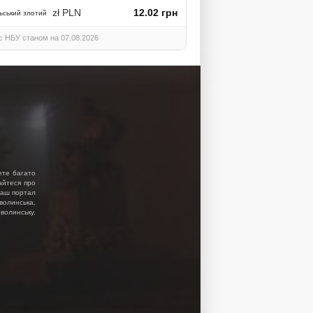
zł PLN
12.02 грн
ьський злотий
с НБУ станом на 07.08.2026
ете багато
найтеся про
 Наш портал
волинська,
волинську.