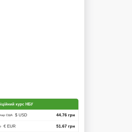
іційний курс НБУ
$ USD
44.76 грн
лар США
€ EUR
51.67 грн
о