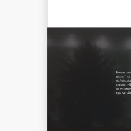
Нововолин
цікавої та
найцікавіш
створений
нерухоміс
Приєднуйте