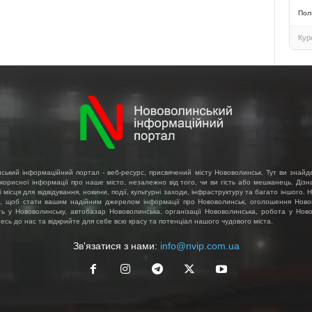
Пол
Кур
ський інформаційний портал - веб-ресурс, присвячений місту Нововолинськ. Тут ви знайд
 корисної інформації про наше місто, незалежно від того, чи ви гість або мешканець. Діз
і місця для відвідування, новини, події, культурні заходи, інфраструктуру та багато іншого.
, щоб стати вашим надійним джерелом інформації про Нововолинськ, оголошення Ново
ть у Нововолинську, автобазар Нововолинська, організації Нововолинська, робота у Ново
сь до нас та відкрийте для себе всю красу та потенціал нашого чудового міста.
Зв'язатися з нами:
info@nvip.com.ua