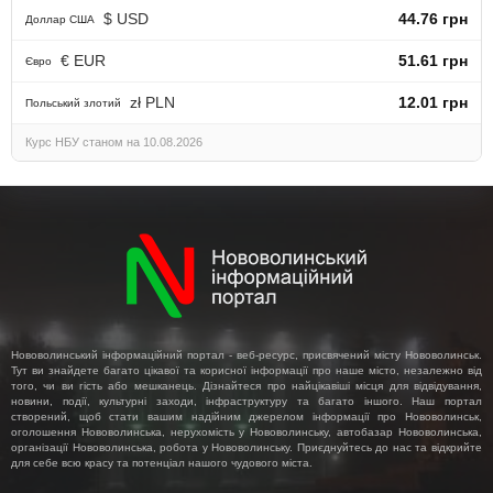
$ USD
44.76 грн
Доллар США
€ EUR
51.61 грн
Євро
zł PLN
12.01 грн
Польський злотий
Курс НБУ станом на 10.08.2026
Нововолинський інформаційний портал - веб-ресурс, присвячений місту Нововолинськ.
Тут ви знайдете багато цікавої та корисної інформації про наше місто, незалежно від
того, чи ви гість або мешканець. Дізнайтеся про найцікавіші місця для відвідування,
новини, події, культурні заходи, інфраструктуру та багато іншого. Наш портал
створений, щоб стати вашим надійним джерелом інформації про Нововолинськ,
оголошення Нововолинська, нерухомість у Нововолинську, автобазар Нововолинська,
організації Нововолинська, робота у Нововолинську. Приєднуйтесь до нас та відкрийте
для себе всю красу та потенціал нашого чудового міста.