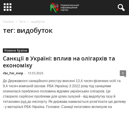
Головна
Теги
видобуток
тег: видобуток
Новини Країни
Санкції в Україні: вплив на олігархів та
економіку
rbc_for_nvip
-
13.05.2026
0
До Державного санкційного реєстру внесені 13,4 тисяч фізичних осіб та
9,4 тисяч компаній (колаж: РБК-Україна) З 2022 року під санкціями
опинилася приблизно половина відомих українських олігархів. Це
створило серйозні проблеми для цілих галузей - від видобутку газу й
титанових руд до експорту. Як держава намагається розв’язати цю дилему
- у матеріалі РБК-Україна. Головне: Санкції негативно вплинули на