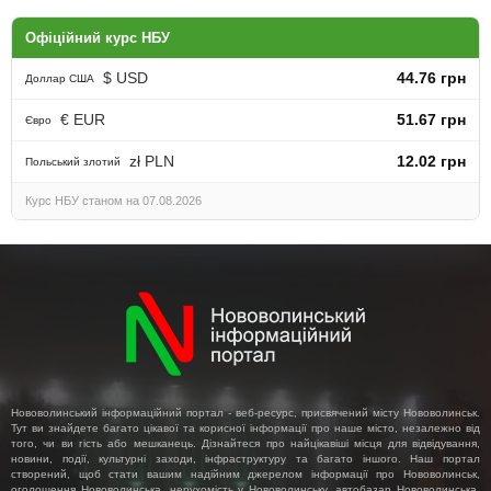
Офіційний курс НБУ
$ USD
44.76 грн
Доллар США
€ EUR
51.67 грн
Євро
zł PLN
12.02 грн
Польський злотий
Курс НБУ станом на 07.08.2026
Нововолинський інформаційний портал - веб-ресурс, присвячений місту Нововолинськ.
Тут ви знайдете багато цікавої та корисної інформації про наше місто, незалежно від
того, чи ви гість або мешканець. Дізнайтеся про найцікавіші місця для відвідування,
новини, події, культурні заходи, інфраструктуру та багато іншого. Наш портал
створений, щоб стати вашим надійним джерелом інформації про Нововолинськ,
оголошення Нововолинська, нерухомість у Нововолинську, автобазар Нововолинська,