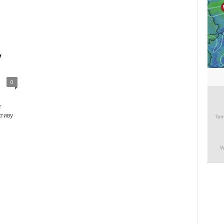
у
0
т
ктиву