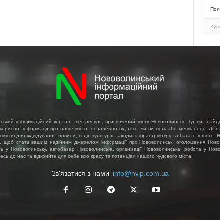
Пол
Кур
ський інформаційний портал - веб-ресурс, присвячений місту Нововолинськ. Тут ви знайд
 корисної інформації про наше місто, незалежно від того, чи ви гість або мешканець. Діз
і місця для відвідування, новини, події, культурні заходи, інфраструктуру та багато іншого.
, щоб стати вашим надійним джерелом інформації про Нововолинськ, оголошення Ново
ть у Нововолинську, автобазар Нововолинська, організації Нововолинська, робота у Ново
сь до нас та відкрийте для себе всю красу та потенціал нашого чудового міста.
Зв'язатися з нами:
info@nvip.com.ua