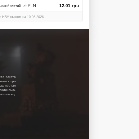
zł PLN
12.01 грн
ьський злотий
с НБУ станом на 10.08.2026
ете багато
найтеся про
 Наш портал
волинська,
волинську.