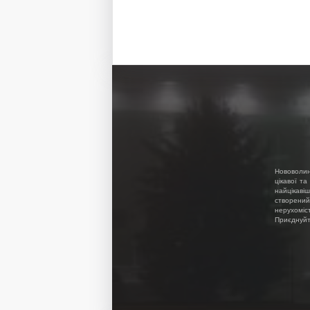
Нововолин
цікавої та
найцікавіш
створений
нерухоміс
Приєднуйте