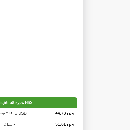
іційний курс НБУ
$ USD
44.76 грн
лар США
€ EUR
51.61 грн
о