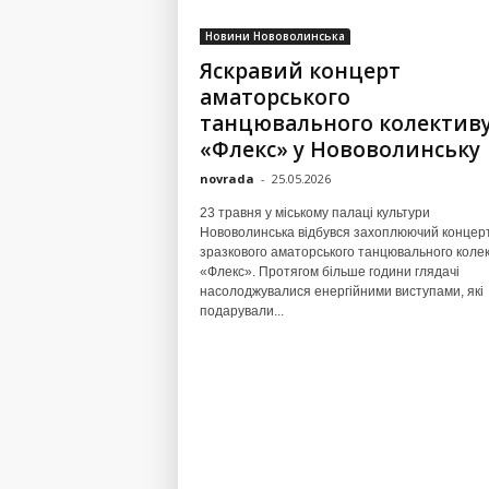
Новини Нововолинська
Яскравий концерт
аматорського
танцювального колектив
«Флекс» у Нововолинську
novrada
-
25.05.2026
23 травня у міському палаці культури
Нововолинська відбувся захоплюючий концер
зразкового аматорського танцювального коле
«Флекс». Протягом більше години глядачі
насолоджувалися енергійними виступами, які
подарували...