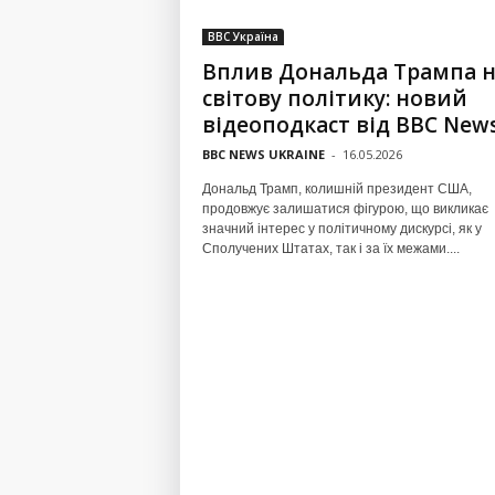
BBC Україна
Вплив Дональда Трампа н
світову політику: новий
відеоподкаст від ВВС News.
BBC NEWS UKRAINE
-
16.05.2026
Дональд Трамп, колишній президент США,
продовжує залишатися фігурою, що викликає
значний інтерес у політичному дискурсі, як у
Сполучених Штатах, так і за їх межами....