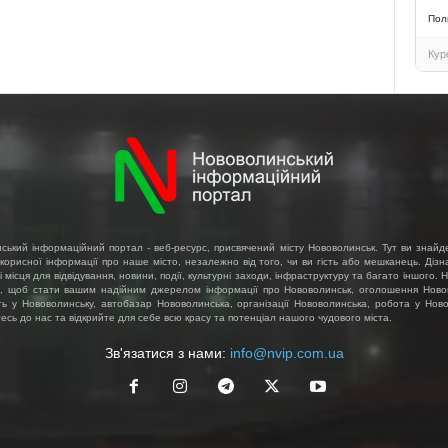
Пол
Кур
ський інформаційний портал - веб-ресурс, присвячений місту Нововолинськ. Тут ви знайд
 корисної інформації про наше місто, незалежно від того, чи ви гість або мешканець. Діз
і місця для відвідування, новини, події, культурні заходи, інфраструктуру та багато іншого.
, щоб стати вашим надійним джерелом інформації про Нововолинськ, оголошення Ново
ть у Нововолинську, автобазар Нововолинська, організації Нововолинська, робота у Ново
сь до нас та відкрийте для себе всю красу та потенціал нашого чудового міста.
Зв'язатися з нами:
info@nvip.com.ua