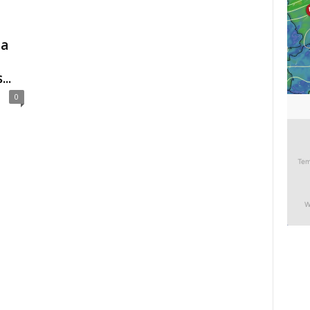
а
..
0