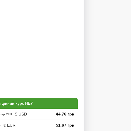
іційний курс НБУ
$ USD
44.76 грн
лар США
€ EUR
51.67 грн
о