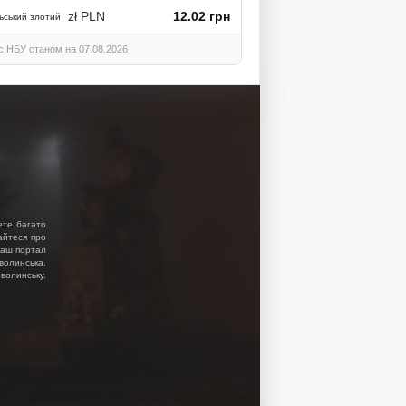
zł PLN
12.02 грн
ьський злотий
с НБУ станом на 07.08.2026
ете багато
найтеся про
 Наш портал
волинська,
волинську.