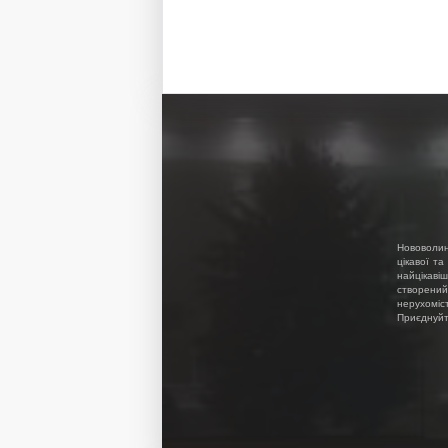
Нововолин
цікавої та
найцікавіш
створений
нерухоміс
Приєднуйте