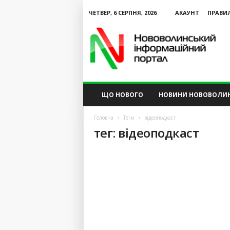
ЧЕТВЕР, 6 СЕРПНЯ, 2026
АКАУНТ
ПРАВИ
N
V
I
P
ЩО НОВОГО
НОВИНИ НОВОВОЛИ
Головна
Теги
відеоподкаст
тег: відеоподкаст