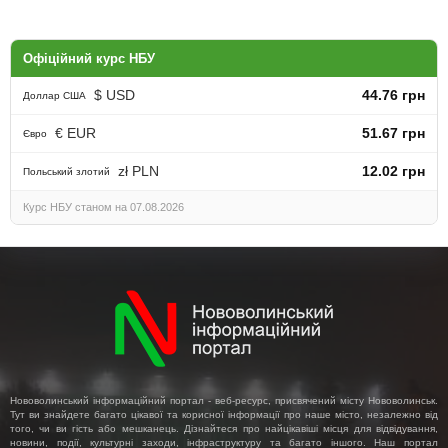
Офіційний курс НБУ
$ USD
44.76 грн
Доллар США
€ EUR
51.67 грн
Євро
zł PLN
12.02 грн
Польський злотий
Курс НБУ станом на 07.08.2026
Нововолинський інформаційний портал - веб-ресурс, присвячений місту Нововолинськ.
Тут ви знайдете багато цікавої та корисної інформації про наше місто, незалежно від
того, чи ви гість або мешканець. Дізнайтеся про найцікавіші місця для відвідування,
новини, події, культурні заходи, інфраструктуру та багато іншого. Наш портал