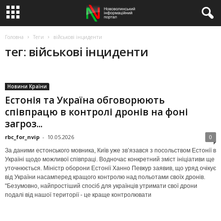
Головна
Теги
військові інциденти
тег: військові інциденти
Новини Країни
Естонія та Україна обговорюють
співпрацю в контролі дронів на фоні
загроз...
rbc_for_nvip
-
10.05.2026
0
За даними естонського мовника, Київ уже зв’язався з посольством Естонії в
Україні щодо можливої співпраці. Водночас конкретний зміст ініціативи ще
уточнюється. Міністр оборони Естонії Ханно Певкур заявив, що уряд очікує
від України насамперед кращого контролю над польотами своїх дронів.
"Безумовно, найпростіший спосіб для українців утримати свої дрони
подалі від нашої території - це краще контролювати