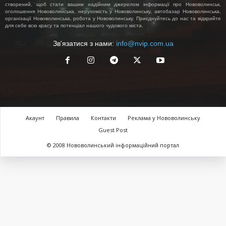
створений, щоб стати вашим надійним джерелом інформації про Нововолинськ,
оголошення Нововолинська, нерухомість у Нововолинську, автобазар Нововолинська,
організації Нововолинська, робота у Нововолинську. Приєднуйтесь до нас та відкрийте
для себе всю красу та потенціал нашого чудового міста.
Зв'язатися з нами:
info@nvip.com.ua
Акаунт
Правила
Контакти
Реклама у Нововолинську
Guest Post
© 2008 Нововолинський інформаційний портал