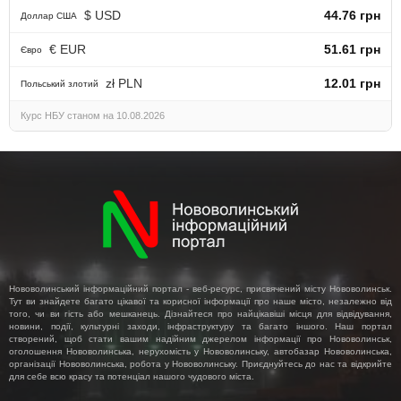
$ USD
44.76 грн
Доллар США
€ EUR
51.61 грн
Євро
zł PLN
12.01 грн
Польський злотий
Курс НБУ станом на 10.08.2026
Нововолинський інформаційний портал - веб-ресурс, присвячений місту Нововолинськ.
Тут ви знайдете багато цікавої та корисної інформації про наше місто, незалежно від
того, чи ви гість або мешканець. Дізнайтеся про найцікавіші місця для відвідування,
новини, події, культурні заходи, інфраструктуру та багато іншого. Наш портал
створений, щоб стати вашим надійним джерелом інформації про Нововолинськ,
оголошення Нововолинська, нерухомість у Нововолинську, автобазар Нововолинська,
організації Нововолинська, робота у Нововолинську. Приєднуйтесь до нас та відкрийте
для себе всю красу та потенціал нашого чудового міста.