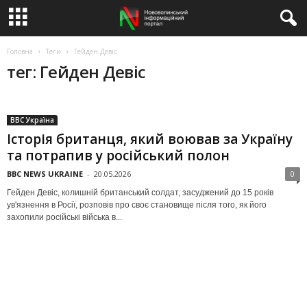
Головна
Теги
Гейден Девіс
тег: Гейден Девіс
BBC Україна
Історія британця, який воював за Україну
та потрапив у російський полон
BBC NEWS UKRAINE
-
20.05.2026
0
Гейден Девіс, колишній британський солдат, засуджений до 15 років
ув'язнення в Росії, розповів про своє становище після того, як його
захопили російські війська в...