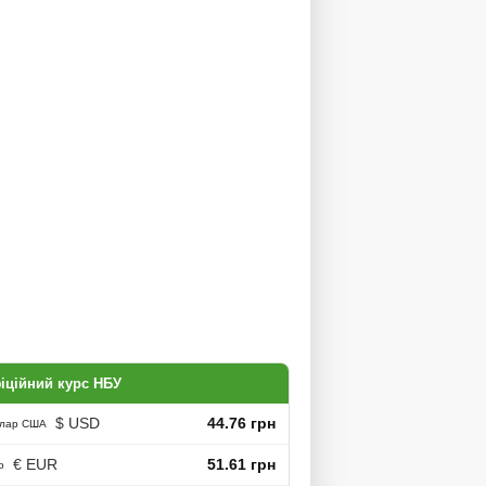
іційний курс НБУ
$ USD
44.76 грн
лар США
€ EUR
51.61 грн
о