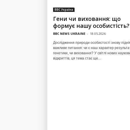
BBC Україна
Гени чи виховання: що
формує нашу особистість?
BBC NEWS UKRAINE
-
18.05.2026
Дослідження природи особистості знову підні
важливе питання: чи є наш характер результа
генетики, чи виховання? У світлі нових науков
відкриттів, ця тема стає ще...