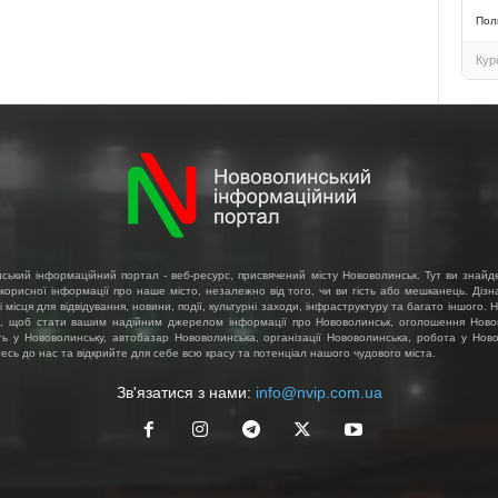
Пол
Кур
ський інформаційний портал - веб-ресурс, присвячений місту Нововолинськ. Тут ви знайд
 корисної інформації про наше місто, незалежно від того, чи ви гість або мешканець. Діз
і місця для відвідування, новини, події, культурні заходи, інфраструктуру та багато іншого.
, щоб стати вашим надійним джерелом інформації про Нововолинськ, оголошення Ново
ть у Нововолинську, автобазар Нововолинська, організації Нововолинська, робота у Ново
сь до нас та відкрийте для себе всю красу та потенціал нашого чудового міста.
Зв'язатися з нами:
info@nvip.com.ua