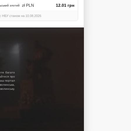
zł PLN
12.01 грн
ьський злотий
с НБУ станом на 10.08.2026
ете багато
найтеся про
 Наш портал
волинська,
волинську.