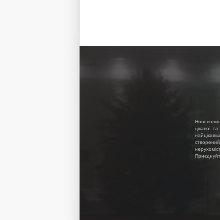
Нововолин
цікавої та
найцікавіш
створений
нерухоміс
Приєднуйте