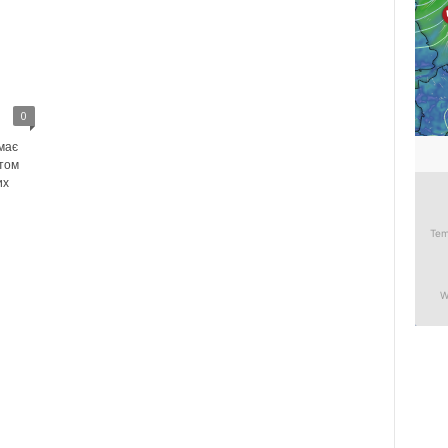
0
має
том
их