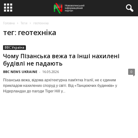
Головна
Теги
геотехніка
тег: геотехніка
BBC Україна
Чому Пізанська вежа та інші нахилені
будівлі не падають
BBC NEWS UKRAINE
-
16.05.2026
0
Пізанська вежа, відома архітектурна пам'ятка Італії, не є єдиним
прикладом нахилених споруд у світі. Від «Танцюючих будинків» у
Нідерландах до пагоди Tiger Hill у...