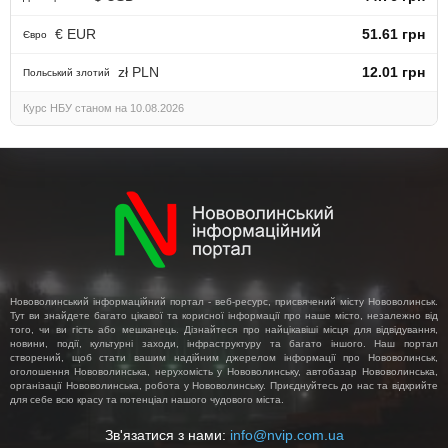
€ EUR
51.61 грн
Євро
zł PLN
12.01 грн
Польський злотий
Курс НБУ станом на 10.08.2026
Нововолинський інформаційний портал - веб-ресурс, присвячений місту Нововолинськ.
Тут ви знайдете багато цікавої та корисної інформації про наше місто, незалежно від
того, чи ви гість або мешканець. Дізнайтеся про найцікавіші місця для відвідування,
новини, події, культурні заходи, інфраструктуру та багато іншого. Наш портал
створений, щоб стати вашим надійним джерелом інформації про Нововолинськ,
оголошення Нововолинська, нерухомість у Нововолинську, автобазар Нововолинська,
організації Нововолинська, робота у Нововолинську. Приєднуйтесь до нас та відкрийте
для себе всю красу та потенціал нашого чудового міста.
Зв'язатися з нами:
info@nvip.com.ua