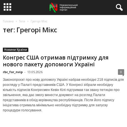
Головна
Теги
Грегорі Мікс
тег: Грегорі Мікс
Новини Країни
Конгрес США отримав підтримку для
нового пакету допомоги Україні
rbc_for_nvip
-
13.05.2026
0
Законопроєкт про нову допомогу Україні набрав необхідні 218 підписів для
розгляду у Палаті представників США. У Конгресі зібрали необхідну
кількість підписів Конгресмен Кевін Кілі підтримав так звану петицію про
звільнення, яка дає змогу винести документ на розгляд Палати
представників в обхід керівництва республіканців. Після його підпису
ініціатива отримала мінімально необхідну підтримку для запуску
процедури голосування.