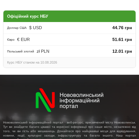
Офіційний курс НБУ
$ USD
44.76 грн
Доллар США
€ EUR
51.61 грн
Євро
zł PLN
12.01 грн
Польський злотий
Курс НБУ станом на 10.08.2026
Нововолинський інформаційний портал - веб-ресурс, присвячений місту Нововолинськ.
Тут ви знайдете багато цікавої та корисної інформації про наше місто, незалежно від
того, чи ви гість або мешканець. Дізнайтеся про найцікавіші місця для відвідування,
новини, події, культурні заходи, інфраструктуру та багато іншого. Наш портал