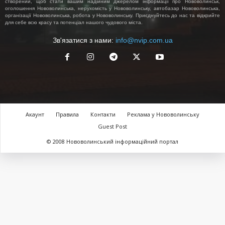
створений, щоб стати вашим надійним джерелом інформації про Нововолинськ,
оголошення Нововолинська, нерухомість у Нововолинську, автобазар Нововолинська,
організації Нововолинська, робота у Нововолинську. Приєднуйтесь до нас та відкрийте
для себе всю красу та потенціал нашого чудового міста.
Зв'язатися з нами:
info@nvip.com.ua
Акаунт
Правила
Контакти
Реклама у Нововолинську
Guest Post
© 2008 Нововолинський інформаційний портал