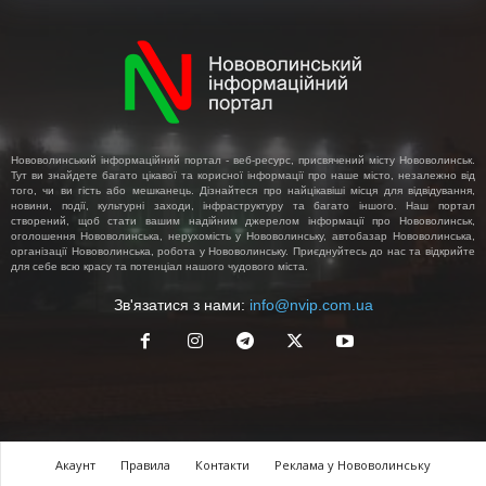
Нововолинський інформаційний портал - веб-ресурс, присвячений місту Нововолинськ.
Тут ви знайдете багато цікавої та корисної інформації про наше місто, незалежно від
того, чи ви гість або мешканець. Дізнайтеся про найцікавіші місця для відвідування,
новини, події, культурні заходи, інфраструктуру та багато іншого. Наш портал
створений, щоб стати вашим надійним джерелом інформації про Нововолинськ,
оголошення Нововолинська, нерухомість у Нововолинську, автобазар Нововолинська,
організації Нововолинська, робота у Нововолинську. Приєднуйтесь до нас та відкрийте
для себе всю красу та потенціал нашого чудового міста.
Зв'язатися з нами:
info@nvip.com.ua
Акаунт
Правила
Контакти
Реклама у Нововолинську