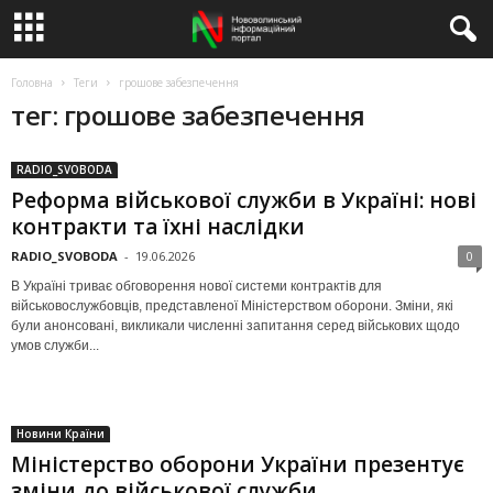
Головна
Теги
грошове забезпечення
тег: грошове забезпечення
RADIO_SVOBODA
Реформа військової служби в Україні: нові
контракти та їхні наслідки
RADIO_SVOBODA
-
19.06.2026
0
В Україні триває обговорення нової системи контрактів для
військовослужбовців, представленої Міністерством оборони. Зміни, які
були анонсовані, викликали численні запитання серед військових щодо
умов служби...
Новини Країни
Міністерство оборони України презентує
зміни до військової служби