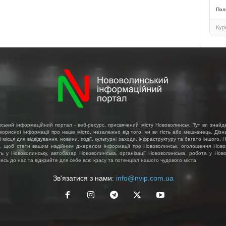
Пол
Кур
ський інформаційний портал - веб-ресурс, присвячений місту Нововолинськ. Тут ви знайд
 корисної інформації про наше місто, незалежно від того, чи ви гість або мешканець. Діз
і місця для відвідування, новини, події, культурні заходи, інфраструктуру та багато іншого.
, щоб стати вашим надійним джерелом інформації про Нововолинськ, оголошення Ново
ть у Нововолинську, автобазар Нововолинська, організації Нововолинська, робота у Ново
сь до нас та відкрийте для себе всю красу та потенціал нашого чудового міста.
Зв'язатися з нами:
info@nvip.com.ua