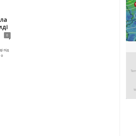
ула
иді
0
і під
 о