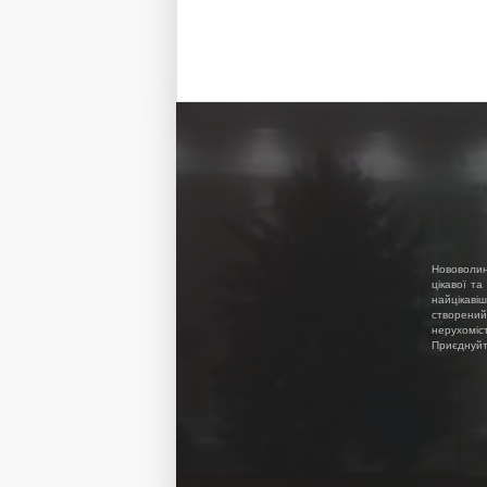
Нововолин
цікавої та
найцікавіш
створений
нерухоміс
Приєднуйте