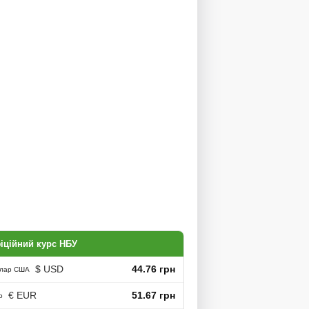
іційний курс НБУ
$ USD
44.76 грн
лар США
€ EUR
51.67 грн
о