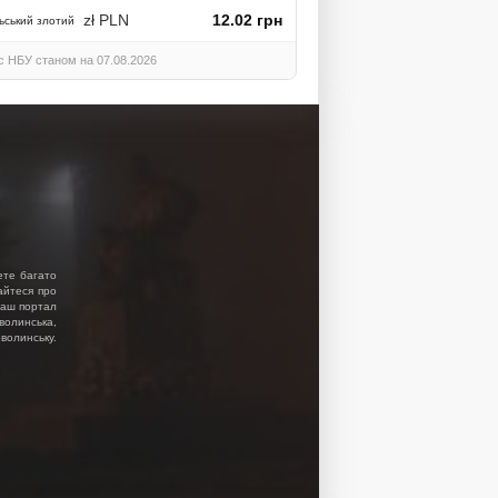
zł PLN
12.02 грн
ьський злотий
с НБУ станом на 07.08.2026
ете багато
найтеся про
 Наш портал
волинська,
волинську.