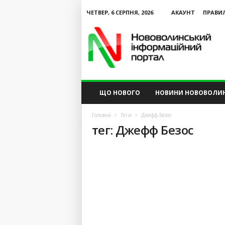
ЧЕТВЕР, 6 СЕРПНЯ, 2026
АКАУНТ
ПРАВИ
N
V
I
P
ЩО НОВОГО
НОВИНИ НОВОВОЛИ
Головна
Теги
Джефф Безос
тег: Джефф Безос