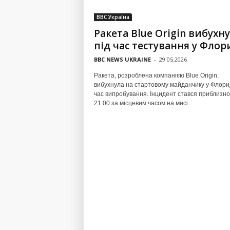
BBC Україна
Ракета Blue Origin вибухн
під час тестування у Флор
BBC NEWS UKRAINE
-
29.05.2026
Ракета, розроблена компанією Blue Origin,
вибухнула на стартовому майданчику у Флорид
час випробування. Інцидент стався приблизно
21:00 за місцевим часом на мисі...