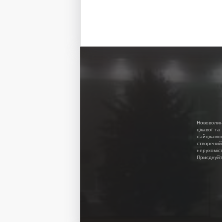
Нововолин
цікавої та
найцікавіш
створений
нерухоміс
Приєднуйте