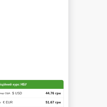
іційний курс НБУ
$ USD
44.76 грн
лар США
€ EUR
51.67 грн
о