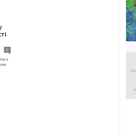
у
ті
0
ець у
йних