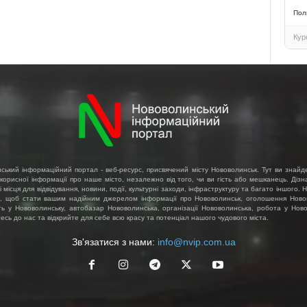
Пол
Кур
ський інформаційний портал - веб-ресурс, присвячений місту Нововолинськ. Тут ви знайд
 корисної інформації про наше місто, незалежно від того, чи ви гість або мешканець. Діз
і місця для відвідування, новини, події, культурні заходи, інфраструктуру та багато іншого.
, щоб стати вашим надійним джерелом інформації про Нововолинськ, оголошення Ново
ть у Нововолинську, автобазар Нововолинська, організації Нововолинська, робота у Ново
сь до нас та відкрийте для себе всю красу та потенціал нашого чудового міста.
Зв'язатися з нами:
info@nvip.com.ua