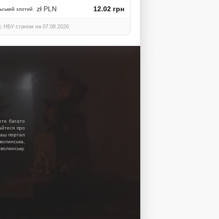
zł PLN
12.02 грн
ьський злотий
с НБУ станом на 07.08.2026
ете багато
найтеся про
 Наш портал
волинська,
волинську.