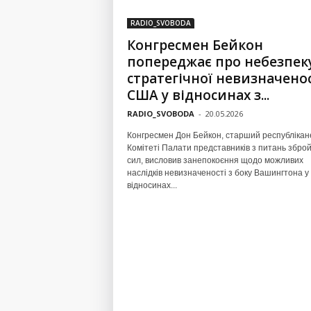
RADIO_SVOBODA
Конгресмен Бейкон
попереджає про небезпек
стратегічної невизначенос
США у відносинах з...
RADIO_SVOBODA
-
20.05.2026
Конгресмен Дон Бейкон, старший республікан
Комітеті Палати представників з питань збро
сил, висловив занепокоєння щодо можливих
наслідків невизначеності з боку Вашингтона у
відносинах...