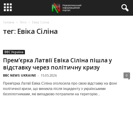
Головна
Теги
Евіка Сіліна
тег: Евіка Сіліна
BBC Україна
Прем’єрка Латвії Евіка Сіліна пішла у
відставку через політичну кризу
BBC NEWS UKRAINE
-
15.05.2026
0
Прем'єрка Латвії Евіка Сіліна оголосила про свою відставку на фоні
політичної кризи, що виникла після інциденту з українськими
безпілотниками, які випадково потрапили на територію...