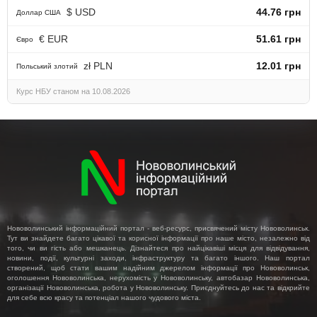
$ USD
44.76 грн
Доллар США
€ EUR
51.61 грн
Євро
zł PLN
12.01 грн
Польський злотий
Курс НБУ станом на 10.08.2026
Нововолинський інформаційний портал - веб-ресурс, присвячений місту Нововолинськ.
Тут ви знайдете багато цікавої та корисної інформації про наше місто, незалежно від
того, чи ви гість або мешканець. Дізнайтеся про найцікавіші місця для відвідування,
новини, події, культурні заходи, інфраструктуру та багато іншого. Наш портал
створений, щоб стати вашим надійним джерелом інформації про Нововолинськ,
оголошення Нововолинська, нерухомість у Нововолинську, автобазар Нововолинська,
організації Нововолинська, робота у Нововолинську. Приєднуйтесь до нас та відкрийте
для себе всю красу та потенціал нашого чудового міста.