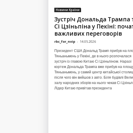
Новини Країни
Зустріч Дональда Трампа 
Сі Цзіньпіна у Пекіні: поча
важливих переговорів
rbc_for_nvip
-
14.05.2026
Президент США Дональд Трамп прибув на пл
Тяньаньмень у Пекіні, де в нього розпочалася
зустріч із главою Китаю Сі Цзіньпіном. Наразі
кортеж Дональда Трампа вже прибув на площ
Тяньаньмень, у самий центр китайської столиц
після чого він вийшов з авто. Біля будівлі Вели
залу народних зборів на нього чекав Сі Цзіньпі
Лідер Китаю привітав президента