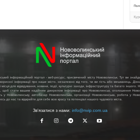
Пол
Кур
ський інформаційний портал - веб-ресурс, присвячений місту Нововолинськ. Тут ви знайд
 корисної інформації про наше місто, незалежно від того, чи ви гість або мешканець. Діз
і місця для відвідування, новини, події, культурні заходи, інфраструктуру та багато іншого.
, щоб стати вашим надійним джерелом інформації про Нововолинськ, оголошення Ново
ть у Нововолинську, автобазар Нововолинська, організації Нововолинська, робота у Ново
сь до нас та відкрийте для себе всю красу та потенціал нашого чудового міста.
Зв'язатися з нами:
info@nvip.com.ua