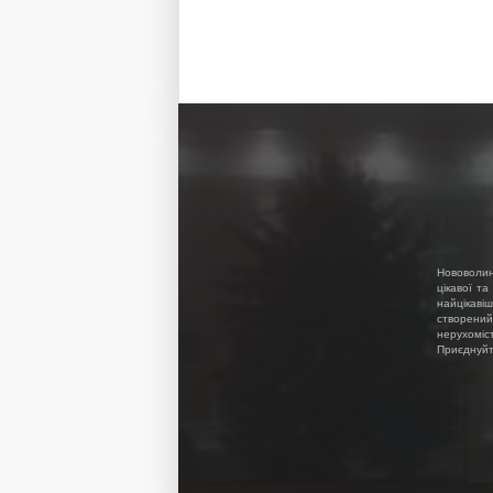
Нововолин
цікавої та
найцікавіш
створений
нерухоміс
Приєднуйте