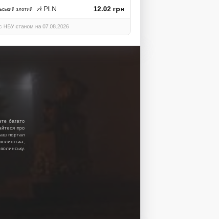
zł PLN
12.02 грн
ьський злотий
с НБУ станом на 07.08.2026
ете багато
найтеся про
 Наш портал
волинська,
волинську.