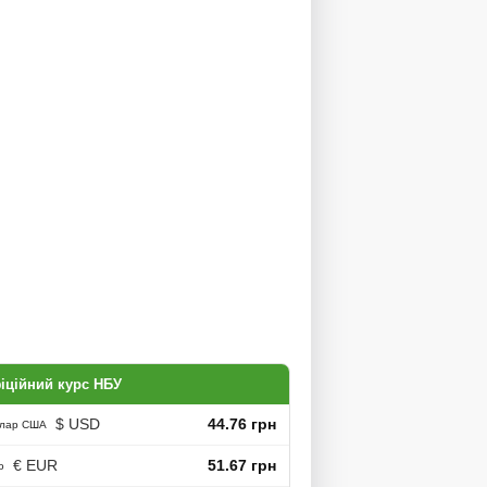
іційний курс НБУ
$ USD
44.76 грн
лар США
€ EUR
51.67 грн
о