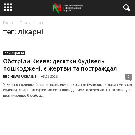
Головна
Теги
лікарні
тег: лікарні
BBC Україна
Обстріли Києва: десятки будівель
пошкоджені, є жертви та постраждалі
BBC NEWS UKRAINE
-
03.06.2026
0
У Києві внаслідок обстрілів пошкоджено десятки будівель, зокрема житлові
будинки, лікарні та офіси. За останніми даними, в результаті атак загинуло
щонайменше 6 осіб, а...