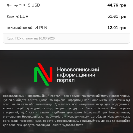
$ USD
44.76 грн
Доллар США
€ EUR
51.61 грн
Євро
zł PLN
12.01 грн
Польський злотий
Курс НБУ станом на 10.08.2026
Нововолинський інформаційний портал - веб-ресурс, присвячений місту Нововолинськ.
Тут ви знайдете багато цікавої та корисної інформації про наше місто, незалежно від
того, чи ви гість або мешканець. Дізнайтеся про найцікавіші місця для відвідування,
новини, події, культурні заходи, інфраструктуру та багато іншого. Наш портал
створений, щоб стати вашим надійним джерелом інформації про Нововолинськ,
оголошення Нововолинська, нерухомість у Нововолинську, автобазар Нововолинська,
організації Нововолинська, робота у Нововолинську. Приєднуйтесь до нас та відкрийте
для себе всю красу та потенціал нашого чудового міста.