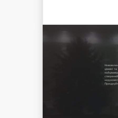
Нововолин
цікавої та
найцікавіш
створений
нерухоміс
Приєднуйте