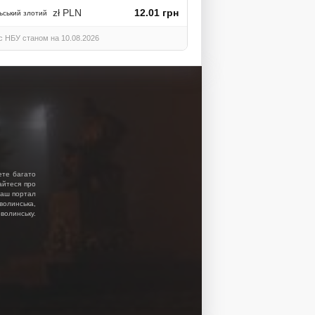
zł PLN
12.01 грн
ьський злотий
с НБУ станом на 10.08.2026
ете багато
найтеся про
 Наш портал
волинська,
волинську.