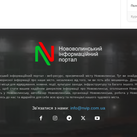
Пол
Кур
ський інформаційний портал - веб-ресурс, присвячений місту Нововолинськ. Тут ви знайд
 корисної інформації про наше місто, незалежно від того, чи ви гість або мешканець. Діз
і місця для відвідування, новини, події, культурні заходи, інфраструктуру та багато іншого.
, щоб стати вашим надійним джерелом інформації про Нововолинськ, оголошення Ново
ть у Нововолинську, автобазар Нововолинська, організації Нововолинська, робота у Ново
сь до нас та відкрийте для себе всю красу та потенціал нашого чудового міста.
Зв'язатися з нами:
info@nvip.com.ua