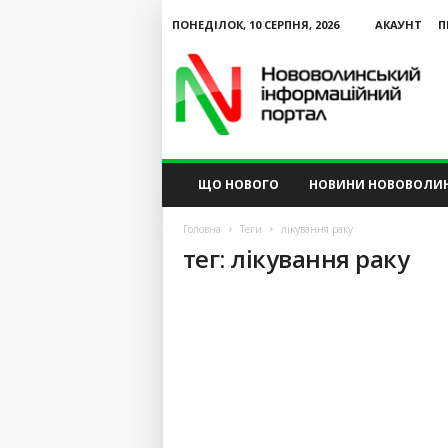
ПОНЕДІЛОК, 10 СЕРПНЯ, 2026
АКАУНТ
П
N
V
I
P
ЩО НОВОГО
НОВИНИ НОВОВОЛИ
Головна
Теги
лікування раку
тег: лікування раку