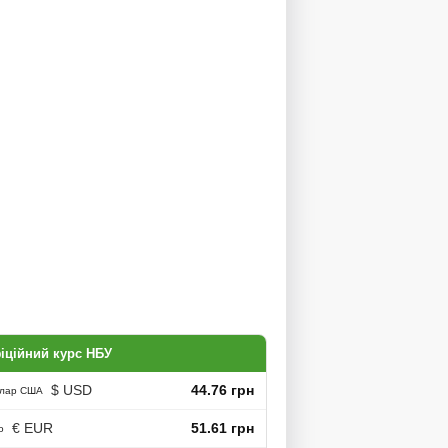
іційний курс НБУ
$ USD
44.76 грн
лар США
€ EUR
51.61 грн
о