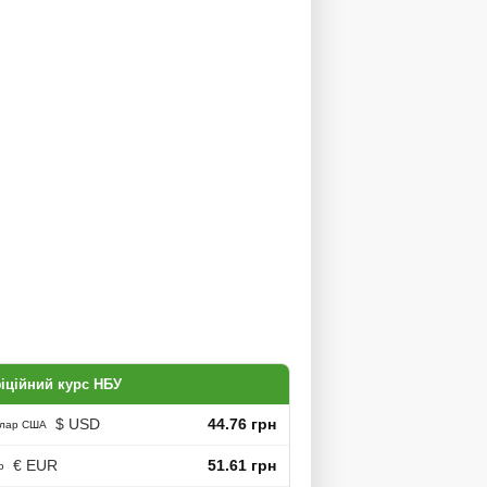
іційний курс НБУ
$ USD
44.76 грн
лар США
€ EUR
51.61 грн
о