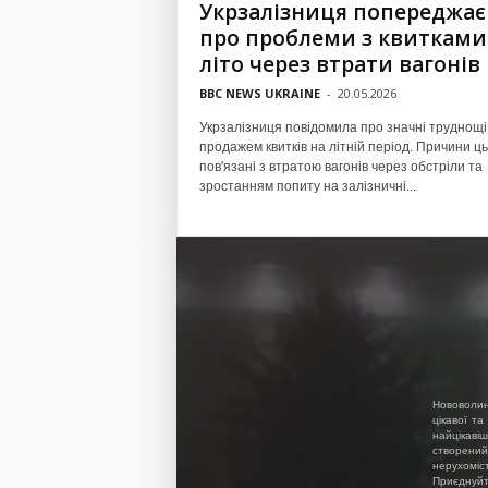
Укрзалізниця попереджає
про проблеми з квитками
літо через втрати вагонів
BBC NEWS UKRAINE
-
20.05.2026
Укрзалізниця повідомила про значні труднощі
продажем квитків на літній період. Причини ць
пов'язані з втратою вагонів через обстріли та
зростанням попиту на залізничні...
Нововолин
цікавої та
найцікавіш
створений
нерухоміс
Приєднуйте