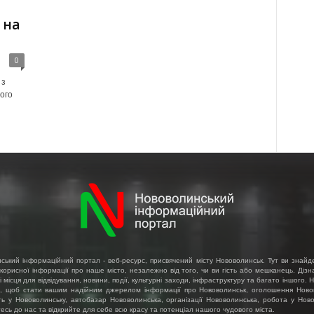
 на
0
 з
ого
ський інформаційний портал - веб-ресурс, присвячений місту Нововолинськ. Тут ви знайд
 корисної інформації про наше місто, незалежно від того, чи ви гість або мешканець. Діз
і місця для відвідування, новини, події, культурні заходи, інфраструктуру та багато іншого.
, щоб стати вашим надійним джерелом інформації про Нововолинськ, оголошення Ново
ть у Нововолинську, автобазар Нововолинська, організації Нововолинська, робота у Ново
сь до нас та відкрийте для себе всю красу та потенціал нашого чудового міста.