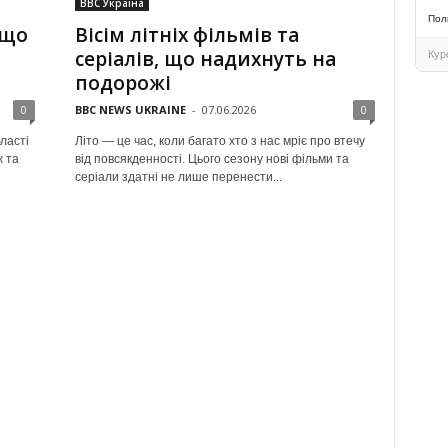
BBC Україна
Пол
 що
Вісім літніх фільмів та
серіалів, що надихнуть на
Кур
подорожі
0
BBC NEWS UKRAINE
-
07.06.2026
0
ласті
Літо — це час, коли багато хто з нас мріє про втечу
ж та
від повсякденності. Цього сезону нові фільми та
и
серіали здатні не лише перенести...