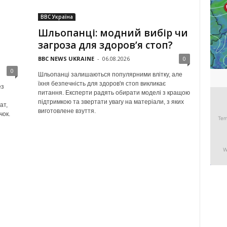
BBC Україна
Шльопанці: модний вибір чи
загроза для здоров’я стоп?
BBC NEWS UKRAINE
-
06.08.2026
0
0
Шльопанці залишаються популярними влітку, але
їхня безпечність для здоров'я стоп викликає
ез
питання. Експерти радять обирати моделі з кращою
підтримкою та звертати увагу на матеріали, з яких
ат,
виготовлене взуття.
чок.