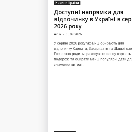
Новини Країни
Доступні напрямки для
відпочинку в Україні в сер
2026 року
unn
-
05.08.2026
У серпні 2026 року українці обирають для
відпочинку Карпати, Закарпаття та Шацькі озе
Експертка радить враховувати повну вартість
подорожі та обирати менш популярні дати дл
зниження витрат.