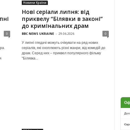
Новини Країни
Нові серіали липня: від
пні
приквелу “Білявки в законі”
до кримінальних драм
0
BBC NEWS UKRAINE
-
29.06.2026
0
У липні глядачі можуть очікувати на ряд нових
ра.
серіалів, які охоплюють різні жанри, від комедій до
драм. Серед них – приквел популярного фільму
я
"Білявка...
Оф
Дол
Євр