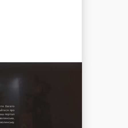
ете багато
найтеся про
 Наш портал
волинська,
волинську.