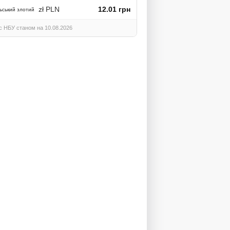
zł PLN
12.01 грн
ьський злотий
с НБУ станом на 10.08.2026