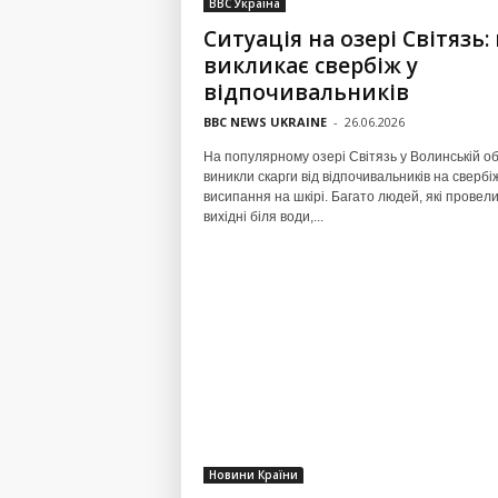
BBC Україна
Ситуація на озері Світязь:
викликає свербіж у
відпочивальників
BBC NEWS UKRAINE
-
26.06.2026
На популярному озері Світязь у Волинській об
виникли скарги від відпочивальників на свербі
висипання на шкірі. Багато людей, які провел
вихідні біля води,...
Новини Країни