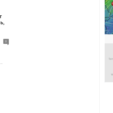
т
ь,
0
..