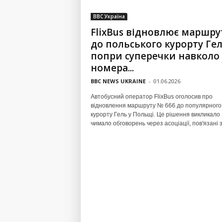
BBC Україна
FlixBus відновлює маршру
до польського курорту Гел
попри суперечки навколо
номера...
BBC NEWS UKRAINE
-
01.06.2026
Автобусний оператор FlixBus оголосив про
відновлення маршруту № 666 до популярного
курорту Гель у Польщі. Це рішення викликало
чимало обговорень через асоціації, пов'язані з.