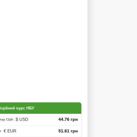
іційний курс НБУ
$ USD
44.76 грн
лар США
€ EUR
51.61 грн
о