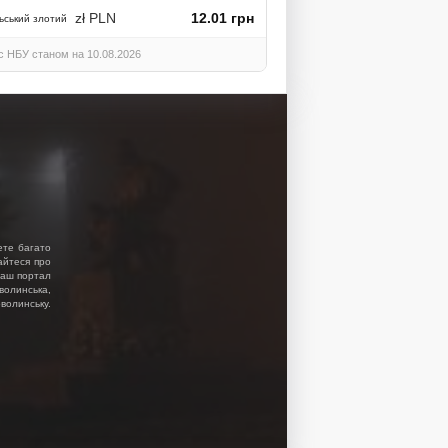
zł PLN
12.01 грн
ьський злотий
с НБУ станом на 10.08.2026
ете багато
найтеся про
 Наш портал
волинська,
волинську.