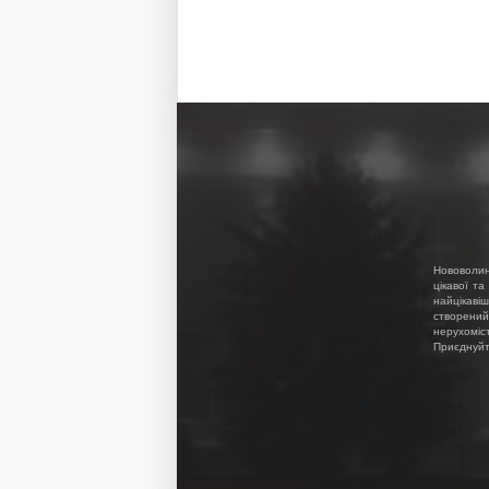
Нововолин
цікавої та
найцікавіш
створений
нерухоміс
Приєднуйте