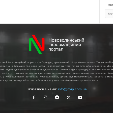
Пол
Кур
ський інформаційний портал - веб-ресурс, присвячений місту Нововолинськ. Тут ви знайд
 корисної інформації про наше місто, незалежно від того, чи ви гість або мешканець. Діз
і місця для відвідування, новини, події, культурні заходи, інфраструктуру та багато іншого.
, щоб стати вашим надійним джерелом інформації про Нововолинськ, оголошення Ново
ть у Нововолинську, автобазар Нововолинська, організації Нововолинська, робота у Ново
сь до нас та відкрийте для себе всю красу та потенціал нашого чудового міста.
Зв'язатися з нами:
info@nvip.com.ua