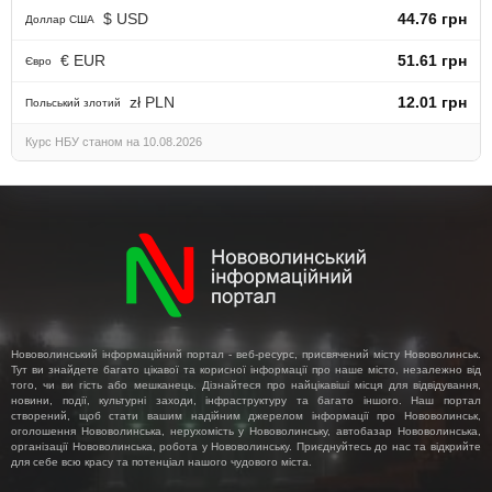
$ USD
44.76 грн
Доллар США
€ EUR
51.61 грн
Євро
zł PLN
12.01 грн
Польський злотий
Курс НБУ станом на 10.08.2026
Нововолинський інформаційний портал - веб-ресурс, присвячений місту Нововолинськ.
Тут ви знайдете багато цікавої та корисної інформації про наше місто, незалежно від
того, чи ви гість або мешканець. Дізнайтеся про найцікавіші місця для відвідування,
новини, події, культурні заходи, інфраструктуру та багато іншого. Наш портал
створений, щоб стати вашим надійним джерелом інформації про Нововолинськ,
оголошення Нововолинська, нерухомість у Нововолинську, автобазар Нововолинська,
організації Нововолинська, робота у Нововолинську. Приєднуйтесь до нас та відкрийте
для себе всю красу та потенціал нашого чудового міста.