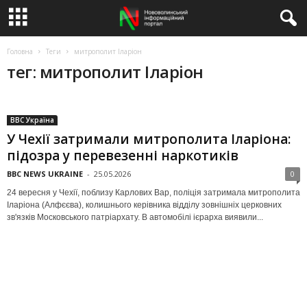
Головна
Теги
митрополит Іларіон
тег: митрополит Іларіон
BBC Україна
У Чехії затримали митрополита Іларіона:
підозра у перевезенні наркотиків
BBC NEWS UKRAINE
-
25.05.2026
0
24 вересня у Чехії, поблизу Карлових Вар, поліція затримала митрополита
Іларіона (Алфєєва), колишнього керівника відділу зовнішніх церковних
зв'язків Московського патріархату. В автомобілі ієрарха виявили...