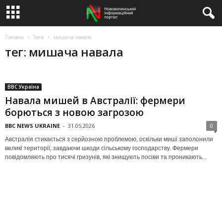
Головна
Теги
мишача навала
тег: мишача навала
BBC Україна
Навала мишей в Австралії: фермери
борються з новою загрозою
BBC NEWS UKRAINE
-
31.05.2026
0
Австралія стикається з серйозною проблемою, оскільки миші заполонили
великі території, завдаючи шкоди сільському господарству. Фермери
повідомляють про тисячі гризунів, які знищують посіви та проникають...