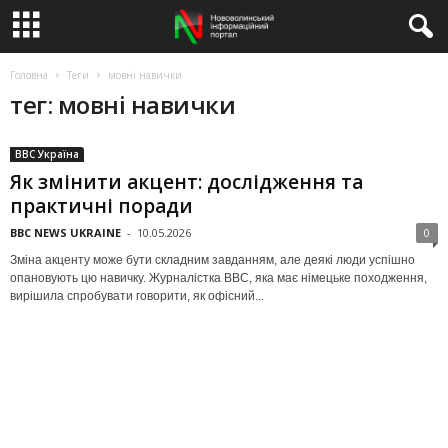
Головна
Теги
мовні навички
тег: мовні навички
BBC Україна
Як змінити акцент: дослідження та
практичні поради
BBC NEWS UKRAINE
-
10.05.2026
0
Зміна акценту може бути складним завданням, але деякі люди успішно
опановують цю навичку. Журналістка BBC, яка має німецьке походження,
вирішила спробувати говорити, як офісний...