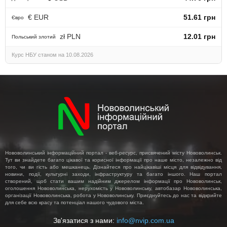
€ EUR
51.61 грн
Євро
zł PLN
12.01 грн
Польський злотий
Курс НБУ станом на 10.08.2026
Нововолинський інформаційний портал - веб-ресурс, присвячений місту Нововолинськ.
Тут ви знайдете багато цікавої та корисної інформації про наше місто, незалежно від
того, чи ви гість або мешканець. Дізнайтеся про найцікавіші місця для відвідування,
новини, події, культурні заходи, інфраструктуру та багато іншого. Наш портал
створений, щоб стати вашим надійним джерелом інформації про Нововолинськ,
оголошення Нововолинська, нерухомість у Нововолинську, автобазар Нововолинська,
організації Нововолинська, робота у Нововолинську. Приєднуйтесь до нас та відкрийте
для себе всю красу та потенціал нашого чудового міста.
Зв'язатися з нами:
info@nvip.com.ua