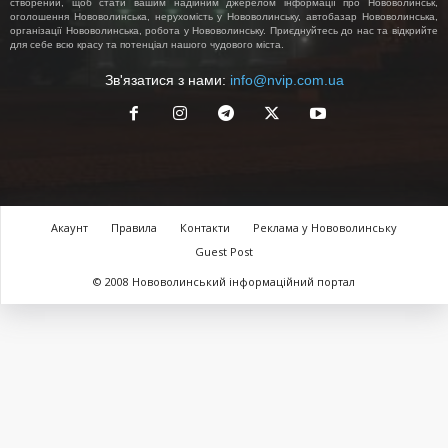
створений, щоб стати вашим надійним джерелом інформації про Нововолинськ,
оголошення Нововолинська, нерухомість у Нововолинську, автобазар Нововолинська,
організації Нововолинська, робота у Нововолинську. Приєднуйтесь до нас та відкрийте
для себе всю красу та потенціал нашого чудового міста.
Зв'язатися з нами:
info@nvip.com.ua
Акаунт
Правила
Контакти
Реклама у Нововолинську
Guest Post
© 2008 Нововолинський інформаційний портал