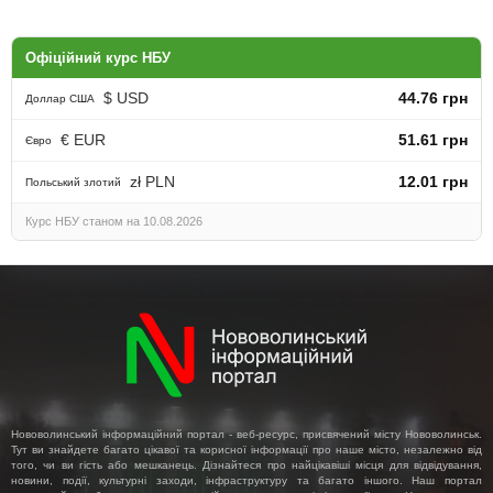
Офіційний курс НБУ
$ USD
44.76 грн
Доллар США
€ EUR
51.61 грн
Євро
zł PLN
12.01 грн
Польський злотий
Курс НБУ станом на 10.08.2026
Нововолинський інформаційний портал - веб-ресурс, присвячений місту Нововолинськ.
Тут ви знайдете багато цікавої та корисної інформації про наше місто, незалежно від
того, чи ви гість або мешканець. Дізнайтеся про найцікавіші місця для відвідування,
новини, події, культурні заходи, інфраструктуру та багато іншого. Наш портал