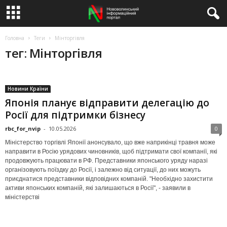
Головна
Теги
Мінторгівля
тег: Мінторгівля
Новини Країни
Японія планує відправити делегацію до
Росії для підтримки бізнесу
rbc_for_nvip
-
10.05.2026
0
Міністерство торгівлі Японії анонсувало, що вже наприкінці травня може
направити в Росію урядових чиновників, щоб підтримати свої компанії, які
продовжують працювати в РФ. Представники японського уряду наразі
організовують поїздку до Росії, і залежно від ситуації, до них можуть
приєднатися представники відповідних компаній. "Необхідно захистити
активи японських компаній, які залишаються в Росії", - заявили в
міністерстві