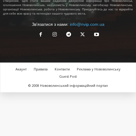
створений, щоб стати вашим надійним джерелом інформації про Нововолинськ,
оголошення Нововолинська, нерухомість у Нововолинську, автобазар Нововолинська,
організації Нововолинська, робота у Нововолинську. Приєднуйтесь до нас та відкрийте
для себе всю красу та потенціал нашого чудового міста.
Зв'язатися з нами:
info@nvip.com.ua
Акаунт
Правила
Контакти
Реклама у Нововолинську
Guest Post
© 2008 Нововолинський інформаційний портал