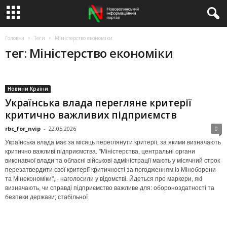
Головна
Теги
Міністерство економіки
тег: Міністерство економіки
Новини Країни
Українська влада перегляне критерії
критично важливих підприємств
rbc_for_nvip
-
22.05.2026
0
Українська влада має за місяць переглянути критерії, за якими визначають
критично важливі підприємства. "Міністерства, центральні органи
виконавчої влади та обласні військові адміністрації мають у місячний строк
перезатвердити свої критерії критичності за погодженням із Міноборони
та Мінекономіки", - наголосили у відомстві. Йдеться про маркери, які
визначають, чи справді підприємство важливе для: обороноздатності та
безпеки держави; стабільної