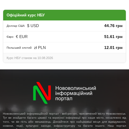
Офіційний курс НБУ
$ USD
44.76 грн
Доллар США
€ EUR
51.61 грн
Євро
zł PLN
12.01 грн
Польський злотий
Курс НБУ станом на 10.08.2026
Нововолинський інформаційний портал - веб-ресурс, присвячений місту Нововолинськ.
Тут ви знайдете багато цікавої та корисної інформації про наше місто, незалежно від
того, чи ви гість або мешканець. Дізнайтеся про найцікавіші місця для відвідування,
новини, події, культурні заходи, інфраструктуру та багато іншого. Наш портал