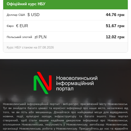
Офіційний курс НБУ
$ USD
44.76 грн
Доллар США
€ EUR
51.67 грн
Євро
zł PLN
12.02 грн
Польський злотий
Курс НБУ станом на 07.08.2026
Нововолинський інформаційний портал - веб-ресурс, присвячений місту Нововолинськ.
Тут ви знайдете багато цікавої та корисної інформації про наше місто, незалежно від
того, чи ви гість або мешканець. Дізнайтеся про найцікавіші місця для відвідування,
новини, події, культурні заходи, інфраструктуру та багато іншого. Наш портал
створений, щоб стати вашим надійним джерелом інформації про Нововолинськ,
оголошення Нововолинська, нерухомість у Нововолинську, автобазар Нововолинська,
організації Нововолинська, робота у Нововолинську. Приєднуйтесь до нас та відкрийте