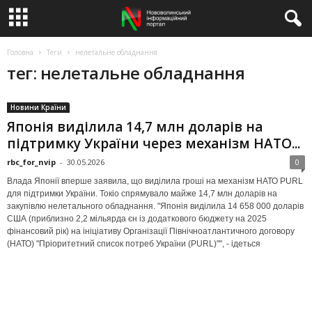
Головна
Теги
нелетальне обладнання
тег: нелетальне обладнання
Новини Країни
Японія виділила 14,7 млн доларів на
підтримку України через механізм НАТО...
rbc_for_nvip
-
30.05.2026
0
Влада Японії вперше заявила, що виділила гроші на механізм НАТО PURL
для підтримки України. Токіо спрямувало майже 14,7 млн доларів на
закупівлю нелетального обладнання. "Японія виділила 14 658 000 доларів
США (приблизно 2,2 мільярда єн із додаткового бюджету на 2025
фінансовий рік) на ініціативу Організації Північноатлантичного договору
(НАТО) "Пріоритетний список потреб України (PURL)"", - ідеться