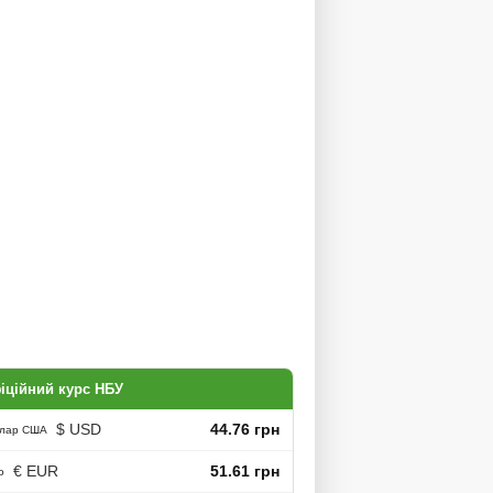
іційний курс НБУ
$ USD
44.76 грн
лар США
€ EUR
51.61 грн
о