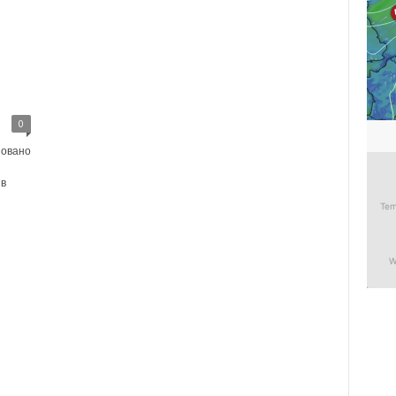
0
новано
 в