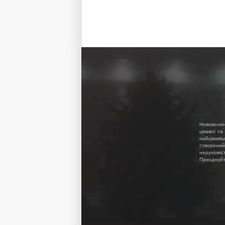
Нововолин
цікавої та
найцікавіш
створений
нерухоміс
Приєднуйте