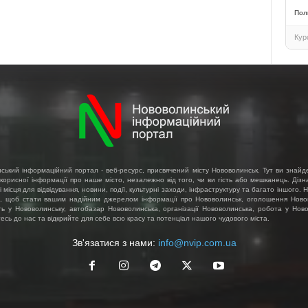
Пол
Кур
ський інформаційний портал - веб-ресурс, присвячений місту Нововолинськ. Тут ви знайд
 корисної інформації про наше місто, незалежно від того, чи ви гість або мешканець. Діз
і місця для відвідування, новини, події, культурні заходи, інфраструктуру та багато іншого.
, щоб стати вашим надійним джерелом інформації про Нововолинськ, оголошення Ново
ть у Нововолинську, автобазар Нововолинська, організації Нововолинська, робота у Ново
сь до нас та відкрийте для себе всю красу та потенціал нашого чудового міста.
Зв'язатися з нами:
info@nvip.com.ua