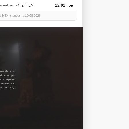
zł PLN
12.01 грн
ьський злотий
с НБУ станом на 10.08.2026
ете багато
найтеся про
 Наш портал
волинська,
волинську.