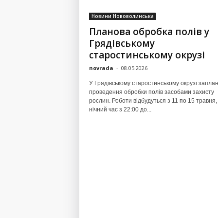
Новини Нововолинська
Планова обробка полів у
Грядівському
старостинському окрузі
novrada
-
08.05.2026
У Грядівському старостинському окрузі запла
проведення обробки полів засобами захисту
рослин. Роботи відбудуться з 11 по 15 травня,
нічний час з 22:00 до...