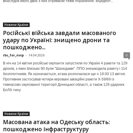
внаслідок якого двоє з них отримали тяжкі поранення. Інцидент...
Новини Країни
Російські війська завдали масованого
удару по Україні: знищено дрони та
пошкоджено...
rbc_for_nvip
-
14.04.2026
0
В ніч на 14 квітня російські окупанти запустили по Україні 4 ракети та 129
дронів, з яких близько 90 були "Шахедами". ППО знешкодила ракету і 114
безпілотників. Як зазначається, атака розпочалася ще о 18:00 13 квітня.
Противник застосував чотири керовані авіаційні ракети Х-59/69 із
тимчасово окупованої території Донецької області, а також 129 ударних
БпЛА типу
Новини Країни
Масована атака на Одеську область:
пошкоджено інфраструктуру