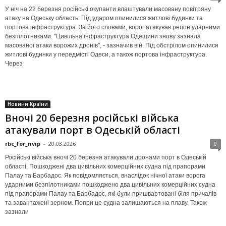
У ніч на 22 березня російські окупанти влаштували масовану повітряну
атаку на Одеську область. Під ударом опинилися житлові будинки та
портова інфраструктура. За його словами, ворог атакував регіон ударними
безпілотниками. "Цивільна інфраструктура Одещини знову зазнала
масованої атаки ворожих дронів", - зазначив він. Під обстрілом опинилися
житлові будинки у передмісті Одеси, а також портова інфраструктура.
Через
Новини Країни
Вночі 20 березня російські війська
атакували порт в Одеській області
rbc_for_nvip
-
20.03.2026
0
Російські війська вночі 20 березня атакували дронами порт в Одеській
області. Пошкоджені два цивільних комерційних судна під прапорами
Палау та Барбадос. Як повідомляється, внаслідок нічної атаки ворога
ударними безпілотниками пошкоджено два цивільних комерційних судна
під прапорами Палау та Барбадос, які були пришвартовані біля причалів
та завантажені зерном. Попри це судна залишаються на плаву. Також
зазнали