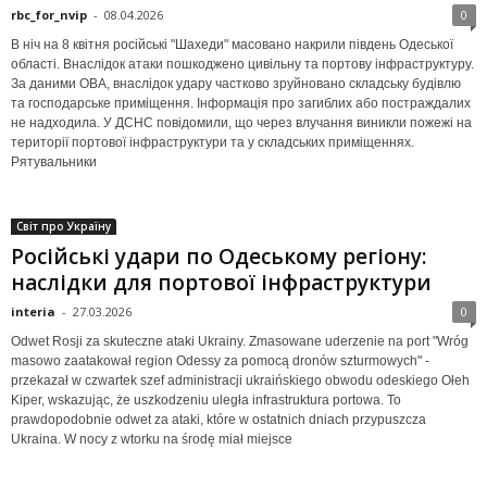
rbc_for_nvip
-
08.04.2026
0
В ніч на 8 квітня російські "Шахеди" масовано накрили південь Одеської
області. Внаслідок атаки пошкоджено цивільну та портову інфраструктуру.
За даними ОВА, внаслідок удару частково зруйновано складську будівлю
та господарське приміщення. Інформація про загиблих або постраждалих
не надходила. У ДСНС повідомили, що через влучання виникли пожежі на
території портової інфраструктури та у складських приміщеннях.
Рятувальники
Світ про Україну
Російські удари по Одеському регіону:
наслідки для портової інфраструктури
interia
-
27.03.2026
0
Odwet Rosji za skuteczne ataki Ukrainy. Zmasowane uderzenie na port "Wróg
masowo zaatakował region Odessy za pomocą dronów szturmowych" -
przekazał w czwartek szef administracji ukraińskiego obwodu odeskiego Ołeh
Kiper, wskazując, że uszkodzeniu uległa infrastruktura portowa. To
prawdopodobnie odwet za ataki, które w ostatnich dniach przypuszcza
Ukraina. W nocy z wtorku na środę miał miejsce