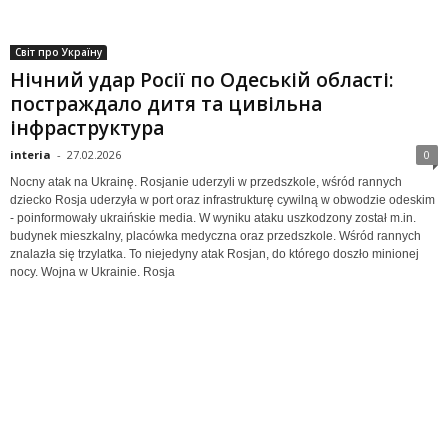
Світ про Україну
Нічний удар Росії по Одеській області:
постраждало дитя та цивільна
інфраструктура
interia
-
27.02.2026
0
Nocny atak na Ukrainę. Rosjanie uderzyli w przedszkole, wśród rannych
dziecko Rosja uderzyła w port oraz infrastrukturę cywilną w obwodzie odeskim
- poinformowały ukraińskie media. W wyniku ataku uszkodzony został m.in.
budynek mieszkalny, placówka medyczna oraz przedszkole. Wśród rannych
znalazła się trzylatka. To niejedyny atak Rosjan, do którego doszło minionej
nocy. Wojna w Ukrainie. Rosja