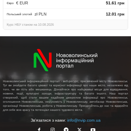
€ EUR
51.61 грн
Євро
zł PLN
12.01 грн
Польський злотий
Курс НБУ станом на 10.08.2026
Нововолинський інформаційний портал - веб-ресурс, присвячений місту Нововолинськ.
Тут ви знайдете багато цікавої та корисної інформації про наше місто, незалежно від
того, чи ви гість або мешканець. Дізнайтеся про найцікавіші місця для відвідування,
новини, події, культурні заходи, інфраструктуру та багато іншого. Наш портал
створений, щоб стати вашим надійним джерелом інформації про Нововолинськ,
оголошення Нововолинська, нерухомість у Нововолинську, автобазар Нововолинська,
організації Нововолинська, робота у Нововолинську. Приєднуйтесь до нас та відкрийте
для себе всю красу та потенціал нашого чудового міста.
Зв'язатися з нами:
info@nvip.com.ua