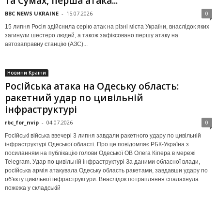
та Сумах, перша атака...
BBC NEWS UKRAINE
-
15.07.2026
0
15 липня Росія здійснила серію атак на різні міста України, внаслідок яких
загинули шестеро людей, а також зафіксовано першу атаку на
автозаправну станцію (АЗС)...
Новини Країни
Російська атака на Одеську область:
ракетний удар по цивільній
інфраструктурі
rbc_for_nvip
-
04.07.2026
0
Російські війська ввечері 3 липня завдали ракетного удару по цивільній
інфраструктурі Одеської області. Про це повідомляє РБК-Україна з
посиланням на публікацію голови Одеської ОВ Олега Кіпера в мережі
Telegram. Удар по цивільній інфраструктурі За даними обласної влади,
російська армія атакувала Одеську область ракетами, завдавши удару по
об'єкту цивільної інфраструктури. Внаслідок потрапляння спалахнула
пожежа у складській