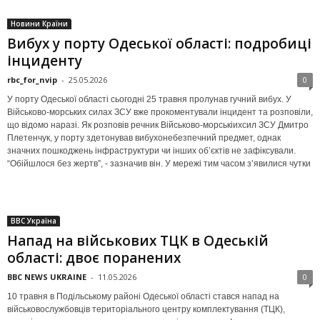
Новини Країни
Вибух у порту Одеської області: подробиці
інциденту
rbc_for_nvip
-
25.05.2026
0
У порту Одеської області сьогодні 25 травня пролунав гучний вибух. У
Військово-морських силах ЗСУ вже прокоментували інцидент та розповіли,
що відомо наразі. Як розповів речник Військово-морськіихсил ЗСУ Дмитро
Плетенчук, у порту здетонував вибухонебезпечний предмет, однак
значних пошкоджень інфраструктури чи інших об’єктів не зафіксували.
“Обійшлося без жертв”, - зазначив він. У мережі тим часом з’явилися чутки
BBC Україна
Напад на військових ТЦК в Одеській
області: двоє поранених
BBC NEWS UKRAINE
-
11.05.2026
0
10 травня в Подільському районі Одеської області стався напад на
військовослужбовців територіального центру комплектування (ТЦК),