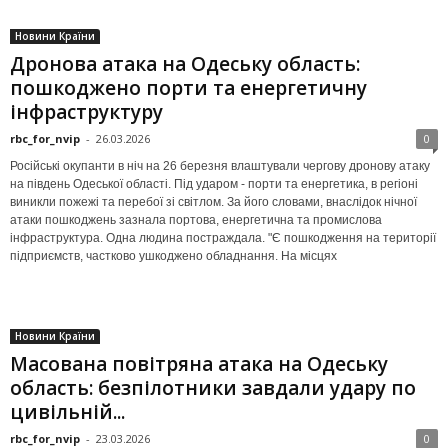
Новини Країни
Дронова атака на Одеську область:
пошкоджено порти та енергетичну
інфраструктуру
rbc_for_nvip
-
26.03.2026
0
Російські окупанти в ніч на 26 березня влаштували чергову дронову атаку
на південь Одеської області. Під ударом - порти та енергетика, в регіоні
виникли пожежі та перебої зі світлом. За його словами, внаслідок нічної
атаки пошкоджень зазнала портова, енергетична та промислова
інфраструктура. Одна людина постраждала. "Є пошкодження на території
підприємств, частково ушкоджено обладнання. На місцях
Новини Країни
Масована повітряна атака на Одеську
область: безпілотники завдали удару по
цивільній...
rbc_for_nvip
-
23.03.2026
0