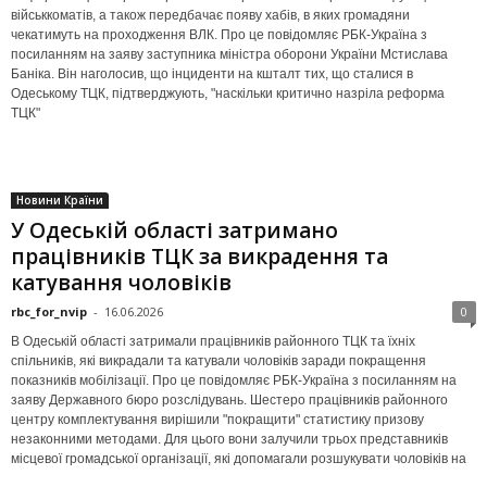
військкоматів, а також передбачає появу хабів, в яких громадяни
чекатимуть на проходження ВЛК. Про це повідомляє РБК-Україна з
посиланням на заяву заступника міністра оборони України Мстислава
Баніка. Він наголосив, що інциденти на кшталт тих, що сталися в
Одеському ТЦК, підтверджують, "наскільки критично назріла реформа
ТЦК"
Новини Країни
У Одеській області затримано
працівників ТЦК за викрадення та
катування чоловіків
rbc_for_nvip
-
16.06.2026
0
В Одеській області затримали працівників районного ТЦК та їхніх
спільників, які викрадали та катували чоловіків заради покращення
показників мобілізації. Про це повідомляє РБК-Україна з посиланням на
заяву Державного бюро розслідувань. Шестеро працівників районного
центру комплектування вирішили "покращити" статистику призову
незаконними методами. Для цього вони залучили трьох представників
місцевої громадської організації, які допомагали розшукувати чоловіків на