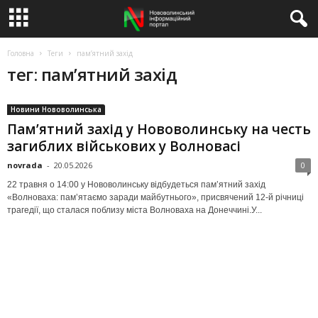
Головна
Теги
пам’ятний захід
тег: пам’ятний захід
Новини Нововолинська
Пам’ятний захід у Нововолинську на честь
загиблих військових у Волновасі
novrada
-
20.05.2026
0
22 травня о 14:00 у Нововолинську відбудеться пам’ятний захід
«Волноваха: пам’ятаємо заради майбутнього», присвячений 12-й річниці
трагедії, що сталася поблизу міста Волноваха на Донеччині.У...