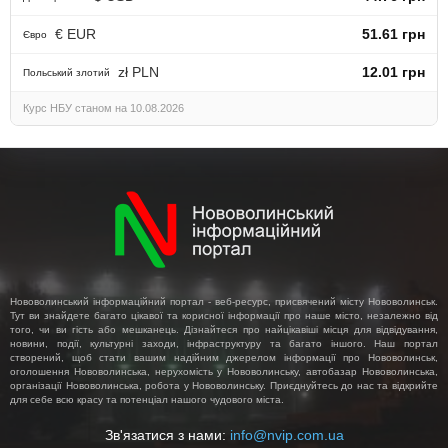
€ EUR
51.61 грн
Євро
zł PLN
12.01 грн
Польський злотий
Курс НБУ станом на 10.08.2026
Нововолинський інформаційний портал - веб-ресурс, присвячений місту Нововолинськ.
Тут ви знайдете багато цікавої та корисної інформації про наше місто, незалежно від
того, чи ви гість або мешканець. Дізнайтеся про найцікавіші місця для відвідування,
новини, події, культурні заходи, інфраструктуру та багато іншого. Наш портал
створений, щоб стати вашим надійним джерелом інформації про Нововолинськ,
оголошення Нововолинська, нерухомість у Нововолинську, автобазар Нововолинська,
організації Нововолинська, робота у Нововолинську. Приєднуйтесь до нас та відкрийте
для себе всю красу та потенціал нашого чудового міста.
Зв'язатися з нами:
info@nvip.com.ua