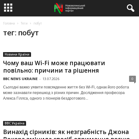
Головна
Теги
побут
тег: побут
Новини Країни
Чому ваш Wi-Fi може працювати
повільно: причини та рішення
BBC NEWS UKRAINE
-
13.07.2026
0
Сьогодні важко уявити повсякденне життя без Wi-Fi, однак його робота
може зазнавати перешкод з різних причин. Дослідження професора
Алекса Гіллса, одного з піонерів бездротового...
BBC Україна
Винахід сірників: як незграбність Джона