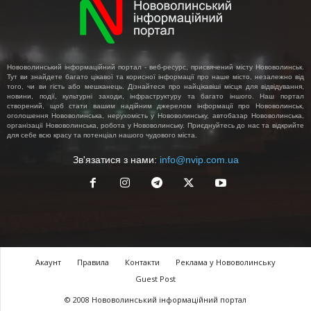
Нововолинський інформаційний портал - веб-ресурс, присвячений місту Нововолинськ.
Тут ви знайдете багато цікавої та корисної інформації про наше місто, незалежно від
того, чи ви гість або мешканець. Дізнайтеся про найцікавіші місця для відвідування,
новини, події, культурні заходи, інфраструктуру та багато іншого. Наш портал
створений, щоб стати вашим надійним джерелом інформації про Нововолинськ,
оголошення Нововолинська, нерухомість у Нововолинську, автобазар Нововолинська,
організації Нововолинська, робота у Нововолинську. Приєднуйтесь до нас та відкрийте
для себе всю красу та потенціал нашого чудового міста.
Зв'язатися з нами:
info@nvip.com.ua
Акаунт
Правила
Контакти
Реклама у Нововолинську
Guest Post
© 2008 Нововолинський інформаційний портал