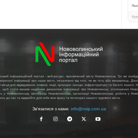
Пол
Кур
ський інформаційний портал - веб-ресурс, присвячений місту Нововолинськ. Тут ви знайд
 корисної інформації про наше місто, незалежно від того, чи ви гість або мешканець. Діз
і місця для відвідування, новини, події, культурні заходи, інфраструктуру та багато іншого.
, щоб стати вашим надійним джерелом інформації про Нововолинськ, оголошення Ново
ть у Нововолинську, автобазар Нововолинська, організації Нововолинська, робота у Ново
сь до нас та відкрийте для себе всю красу та потенціал нашого чудового міста.
Зв'язатися з нами:
info@nvip.com.ua