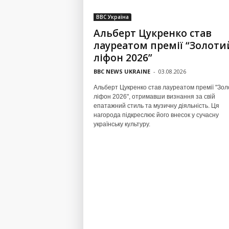
BBC Україна
Альберт Цукренко став
лауреатом премії “Золоти
ліфон 2026”
BBC NEWS UKRAINE
-
03.08.2026
Альберт Цукренко став лауреатом премії "Зол
ліфон 2026", отримавши визнання за свій
епатажний стиль та музичну діяльність. Ця
нагорода підкреслює його внесок у сучасну
українську культуру.