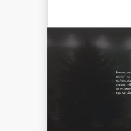
Нововолин
цікавої та
найцікавіш
створений
нерухоміс
Приєднуйте