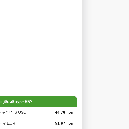
іційний курс НБУ
$ USD
44.76 грн
лар США
€ EUR
51.67 грн
о