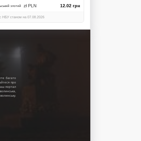
zł PLN
12.02 грн
ьський злотий
с НБУ станом на 07.08.2026
ете багато
найтеся про
 Наш портал
волинська,
волинську.