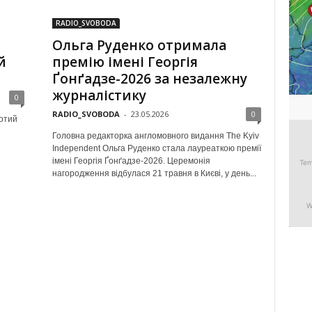
RADIO_SVOBODA
Ольга Руденко отримала
й
премію імені Георгія
Ґонґадзе-2026 за незалежну
журналістику
0
RADIO_SVOBODA
-
23.05.2026
0
отий
Головна редакторка англомовного видання The Kyiv
Independent Ольга Руденко стала лауреаткою премії
імені Георгія Ґонґадзе-2026. Церемонія
нагородження відбулася 21 травня в Києві, у день...