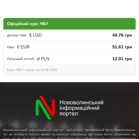
Офіційний курс НБУ
$ USD
44.76 грн
Доллар США
€ EUR
51.61 грн
Євро
zł PLN
12.01 грн
Польський злотий
Курс НБУ станом на 10.08.2026
Нововолинський інформаційний портал - веб-ресурс, присвячений місту Нововолинськ.
Тут ви знайдете багато цікавої та корисної інформації про наше місто, незалежно від
того, чи ви гість або мешканець. Дізнайтеся про найцікавіші місця для відвідування,