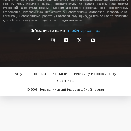
новини, події, культурні заходи, інфраструктуру та багато іншого. Наш портал
створений, щоб стати вашим надійним джерелом інформації про Нововолинськ,
оголошення Нововолинська, нерухомість у Нововолинську, автобазар Нововолинська,
організації Нововолинська, робота у Нововолинську. Приєднуйтесь до нас та відкрийте
для себе всю красу та потенціал нашого чудового міста.
Зв'язатися з нами:
info@nvip.com.ua
Акаунт
Правила
Контакти
Реклама у Нововолинську
Guest Post
© 2008 Нововолинський інформаційний портал