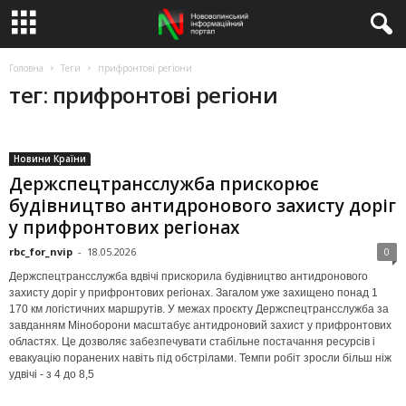
Головна
Теги
прифронтові регіони
тег: прифронтові регіони
Новини Країни
Держспецтрансслужба прискорює
будівництво антидронового захисту доріг
у прифронтових регіонах
rbc_for_nvip
-
18.05.2026
0
Держспецтрансслужба вдвічі прискорила будівництво антидронового
захисту доріг у прифронтових регіонах. Загалом уже захищено понад 1
170 км логістичних маршрутів. У межах проєкту Держспецтрансслужба за
завданням Міноборони масштабує антидроновий захист у прифронтових
областях. Це дозволяє забезпечувати стабільне постачання ресурсів і
евакуацію поранених навіть під обстрілами. Темпи робіт зросли більш ніж
удвічі - з 4 до 8,5