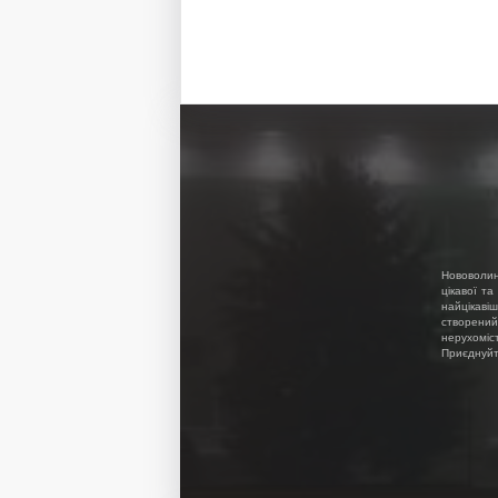
Нововолин
цікавої та
найцікавіш
створений
нерухоміс
Приєднуйте