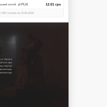
zł PLN
12.01 грн
ьський злотий
с НБУ станом на 10.08.2026
ете багато
найтеся про
 Наш портал
волинська,
волинську.