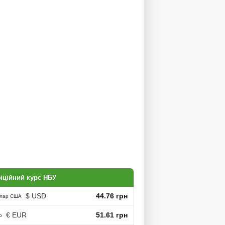
іційний курс НБУ
$ USD
44.76 грн
лар США
€ EUR
51.61 грн
о