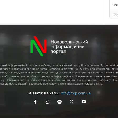
Пол
Кур
ський інформаційний портал - веб-ресурс, присвячений місту Нововолинськ. Тут ви знайд
 корисної інформації про наше місто, незалежно від того, чи ви гість або мешканець. Діз
і місця для відвідування, новини, події, культурні заходи, інфраструктуру та багато іншого.
, щоб стати вашим надійним джерелом інформації про Нововолинськ, оголошення Ново
ть у Нововолинську, автобазар Нововолинська, організації Нововолинська, робота у Ново
сь до нас та відкрийте для себе всю красу та потенціал нашого чудового міста.
Зв'язатися з нами:
info@nvip.com.ua