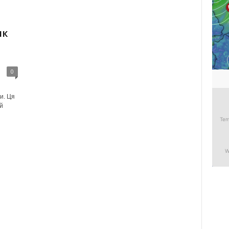
як
0
и. Ця
й