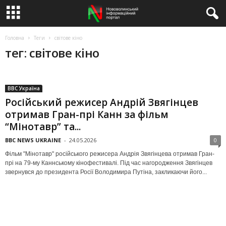
Головна
Теги
світове кіно
тег: світове кіно
BBC Україна
Російський режисер Андрій Звягінцев
отримав Гран-прі Канн за фільм
“Мінотавр” та...
BBC NEWS UKRAINE
-
24.05.2026
0
Фільм "Мінотавр" російського режисера Андрія Звягінцева отримав Гран-
прі на 79-му Каннському кінофестивалі. Під час нагородження Звягінцев
звернувся до президента Росії Володимира Путіна, закликаючи його...