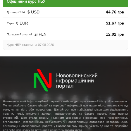
Офіційний курс НБУ
$ USD
44.76 грн
Доллар США
€ EUR
51.67 грн
Євро
zł PLN
12.02 грн
Польський злотий
Курс НБУ станом на 07.08.2026
Нововолинський інформаційний портал - веб-ресурс, присвячений місту Нововолинськ.
Тут ви знайдете багато цікавої та корисної інформації про наше місто, незалежно від
того, чи ви гість або мешканець. Дізнайтеся про найцікавіші місця для відвідування,
новини, події, культурні заходи, інфраструктуру та багато іншого. Наш портал
створений, щоб стати вашим надійним джерелом інформації про Нововолинськ,
оголошення Нововолинська, нерухомість у Нововолинську, автобазар Нововолинська,
організації Нововолинська, робота у Нововолинську. Приєднуйтесь до нас та відкрийте
для себе всю красу та потенціал нашого чудового міста.