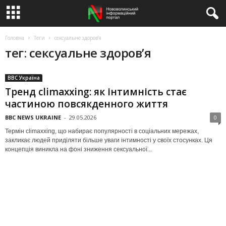
Головна
Теги
сексуальне здоров’я
тег: сексуальне здоров’я
BBC Україна
Тренд climaxxing: як інтимність стає
частиною повсякденного життя
BBC NEWS UKRAINE
-
29.05.2026
0
Термін climaxxing, що набирає популярності в соціальних мережах,
закликає людей приділяти більше уваги інтимності у своїх стосунках. Ця
концепція виникла на фоні зниження сексуальної...