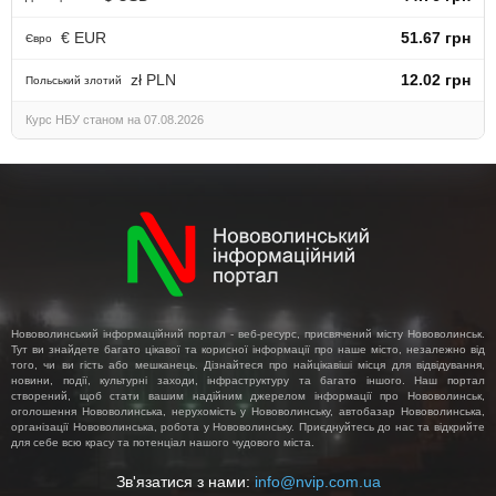
€ EUR
51.67 грн
Євро
zł PLN
12.02 грн
Польський злотий
Курс НБУ станом на 07.08.2026
Нововолинський інформаційний портал - веб-ресурс, присвячений місту Нововолинськ.
Тут ви знайдете багато цікавої та корисної інформації про наше місто, незалежно від
того, чи ви гість або мешканець. Дізнайтеся про найцікавіші місця для відвідування,
новини, події, культурні заходи, інфраструктуру та багато іншого. Наш портал
створений, щоб стати вашим надійним джерелом інформації про Нововолинськ,
оголошення Нововолинська, нерухомість у Нововолинську, автобазар Нововолинська,
організації Нововолинська, робота у Нововолинську. Приєднуйтесь до нас та відкрийте
для себе всю красу та потенціал нашого чудового міста.
Зв'язатися з нами:
info@nvip.com.ua