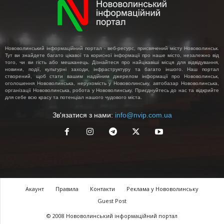
Нововолинський інформаційний портал - веб-ресурс, присвячений місту Нововолинськ.
Тут ви знайдете багато цікавої та корисної інформації про наше місто, незалежно від
того, чи ви гість або мешканець. Дізнайтеся про найцікавіші місця для відвідування,
новини, події, культурні заходи, інфраструктуру та багато іншого. Наш портал
створений, щоб стати вашим надійним джерелом інформації про Нововолинськ,
оголошення Нововолинська, нерухомість у Нововолинську, автобазар Нововолинська,
організації Нововолинська, робота у Нововолинську. Приєднуйтесь до нас та відкрийте
для себе всю красу та потенціал нашого чудового міста.
Зв'язатися з нами:
info@nvip.com.ua
Акаунт
Правила
Контакти
Реклама у Нововолинську
Guest Post
© 2008 Нововолинський інформаційний портал