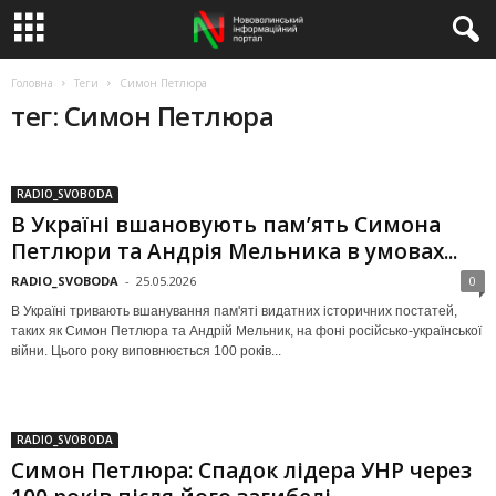
Головна
Теги
Симон Петлюра
тег: Симон Петлюра
RADIO_SVOBODA
В Україні вшановують пам’ять Симона
Петлюри та Андрія Мельника в умовах...
RADIO_SVOBODA
-
25.05.2026
0
В Україні тривають вшанування пам'яті видатних історичних постатей,
таких як Симон Петлюра та Андрій Мельник, на фоні російсько-української
війни. Цього року виповнюється 100 років...
RADIO_SVOBODA
Симон Петлюра: Спадок лідера УНР через